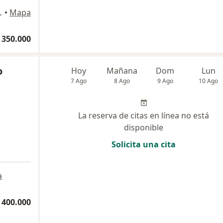
rio 701, Bogotá
•
Mapa
 350.000
o
Hoy
Mañana
Dom
Lun
7 Ago
8 Ago
9 Ago
10 Ago
La reserva de citas en línea no está
disponible
Solicita una cita
a
a
 400.000