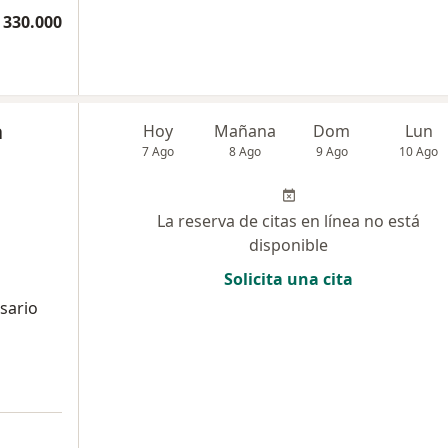
 330.000
a
Hoy
Mañana
Dom
Lun
7 Ago
8 Ago
9 Ago
10 Ago
La reserva de citas en línea no está
disponible
Solicita una cita
sario