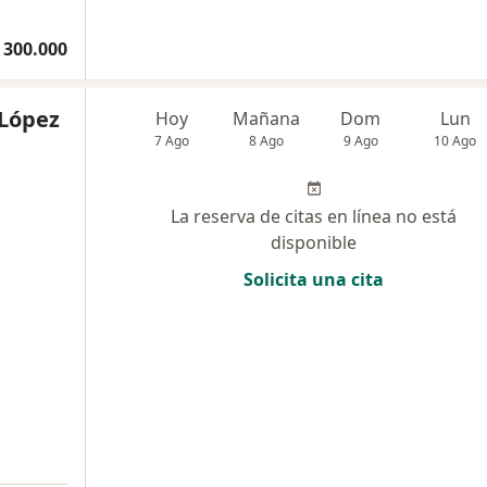
 300.000
 López
Hoy
Mañana
Dom
Lun
7 Ago
8 Ago
9 Ago
10 Ago
La reserva de citas en línea no está
disponible
Solicita una cita