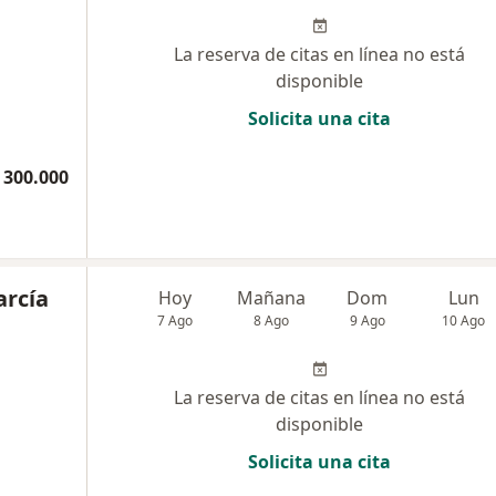
La reserva de citas en línea no está
disponible
Solicita una cita
 300.000
arcía
Hoy
Mañana
Dom
Lun
7 Ago
8 Ago
9 Ago
10 Ago
La reserva de citas en línea no está
disponible
Solicita una cita