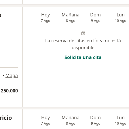
s
Hoy
Mañana
Dom
Lun
7 Ago
8 Ago
9 Ago
10 Ago
La reserva de citas en línea no está
disponible
Solicita una cita
•
Mapa
 250.000
ricio
Hoy
Mañana
Dom
Lun
7 Ago
8 Ago
9 Ago
10 Ago