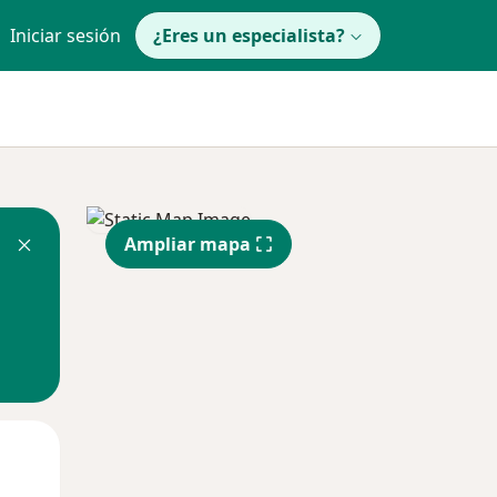
Iniciar sesión
¿Eres un especialista?
Ampliar mapa
Mar
Mié
Jue
11 Ago
12 Ago
13 Ago