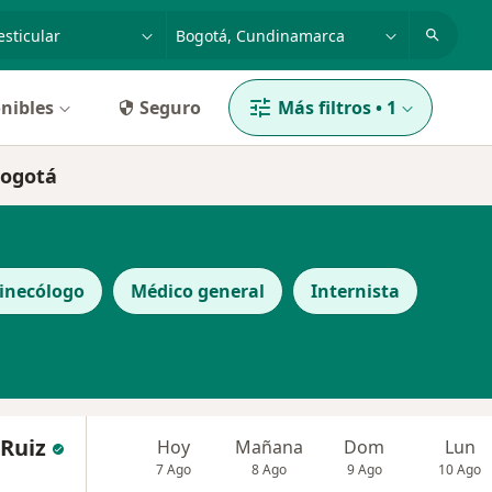
dad, enfermedad o nombre
p. ej. Bogotá
nibles
Seguro
Más filtros
•
1
Bogotá
inecólogo
Médico general
Internista
 Ruiz
Hoy
Mañana
Dom
Lun
7 Ago
8 Ago
9 Ago
10 Ago