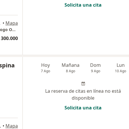
Solicita una cita
712, Bogotá
•
Mapa
Consultorio Privado - Dr. Luis Salgado - Urólogo Oncólogo
 300.000
spina
Hoy
Mañana
Dom
Lun
7 Ago
8 Ago
9 Ago
10 Ago
La reserva de citas en línea no está
disponible
Solicita una cita
o 711, Bogotá
•
Mapa