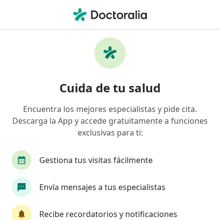
Men
Hematuria • Bogotá, Cundinamarca
Filtros
• 1
Seguro
Mapa
Especialistas en Hematuria en Bogotá
Cuida de tu salud
Encuentra los mejores especialistas y pide cita.
¿Qué especialidad estás buscando?
Descarga la App y accede gratuitamente a funciones
Médico general
Internista
Urólogo
P
exclusivas para ti:
Gestiona tus visitas fácilmente
Envía mensajes a tus especialistas
Recibe recordatorios y notificaciones