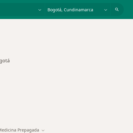
dad, enfermedad o nombre
p. ej. Bogotá
ogotá
des más tratadas
edicina Prepagada
Cambiar de ciudad