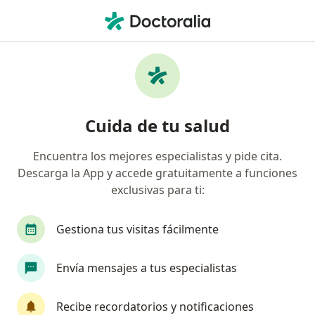
Men
Urólogo • Bogotá, Cundinamarca
Filtros
Seguro:
Medisanitas
Urólogos recomendados de Medisanitas en
Cuida de tu salud
Bogotá
Encuentra los mejores especialistas y pide cita.
Descarga la App y accede gratuitamente a funciones
exclusivas para ti:
Gestiona tus visitas fácilmente
Envía mensajes a tus especialistas
Destacado
Dr. Luis Salgado
Recibe recordatorios y notificaciones
·
Ver más
Urólogo