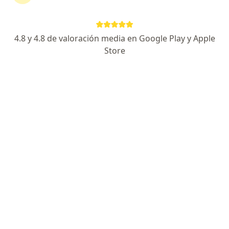
332 opiniones
Dirección
En línea
4.8 y 4.8 de valoración media en Google Play y Apple
Store
Global Medical Center Avenida Calle 116 # 9-72 Consultorio 712, Bogotá
•
Mapa
Consultorio Privado - Dr. Luis Salgado - Urólogo Oncólogo
Acepta Medisanitas
Visita Urología
Este especialista no ofrece reserva de cita en línea en esta dirección.
Solicita una cita