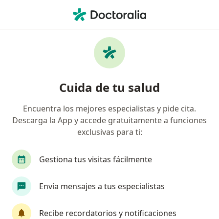
Men
Urólogo • Puerto Colombia, Atlántico
Filtros
Seguro
Mapa
Urólogos en Puerto Colombia
Cuida de tu salud
Encuentra los mejores especialistas y pide cita.
¿Cuál es tu compañía aseguradora?
Descarga la App y accede gratuitamente a funciones
Colmedica Medicina Prepagada S.A.
Coomeva M
exclusivas para ti:
Gestiona tus visitas fácilmente
Envía mensajes a tus especialistas
Recibe recordatorios y notificaciones