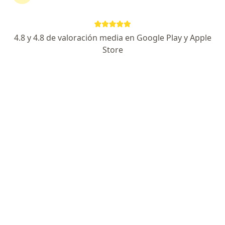
4.8 y 4.8 de valoración media en Google Play y Apple
No hemos encontrado ningún Entidad
Store
Promotora De Salud Sanitas S A S en
Valledupar, César
Vuelve a buscar eliminando algún filtro:
Seguro
Servicio
Privacidad y cookies