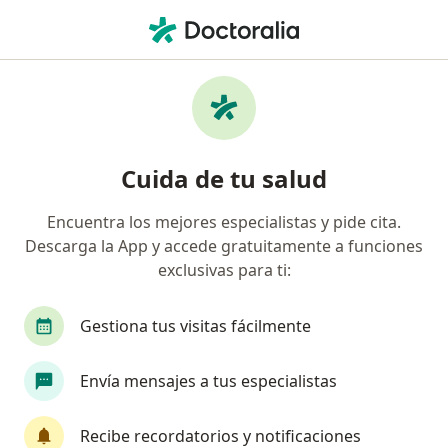
Men
Entidad Promotora De Salud Sanitas S A S • Valledupar, César
Página De Inicio
Valledupar
Entidad Promotora De Salud Sanitas S.a.s.
Cuida de tu salud
Encuentra los mejores especialistas y pide cita.
Descarga la App y accede gratuitamente a funciones
exclusivas para ti:
Gestiona tus visitas fácilmente
Envía mensajes a tus especialistas
Recibe recordatorios y notificaciones