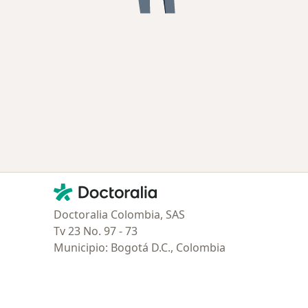
Contacto
Doctoralia - Página de inicio
Doctoralia Colombia, SAS
Tv 23 No. 97 - 73
Municipio: Bogotá D.C., Colombia