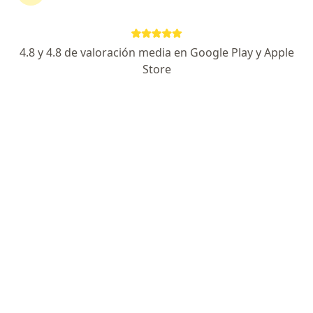
4.8 y 4.8 de valoración media en Google Play y Apple
No hemos encontrado ningún Entidad
Store
Promotora De Salud Sanitas S A S en Santa
Marta, Magdalena
Vuelve a buscar eliminando algún filtro:
Seguro
Servicio
Privacidad y cookies