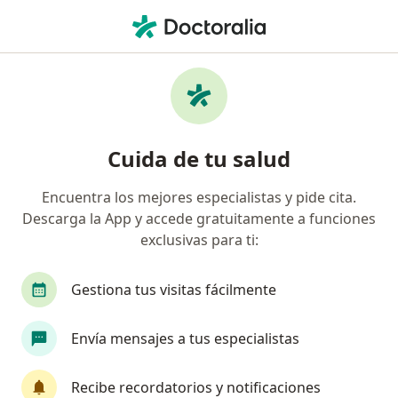
Men
Entidad Promotora De Salud Sanitas S A S • Santa Marta, Magdalena
Página De Inicio
Santa Marta
Entidad Promotora De Salud Sanitas S.a.s.
Cuida de tu salud
Encuentra los mejores especialistas y pide cita.
Descarga la App y accede gratuitamente a funciones
exclusivas para ti:
Gestiona tus visitas fácilmente
Envía mensajes a tus especialistas
Recibe recordatorios y notificaciones