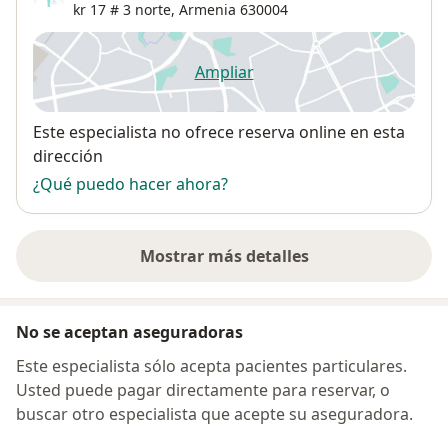
kr 17 # 3 norte,
Armenia
630004
Ampliar
se abre en una nueva pestañ
Disponibilidad
Este especialista no ofrece reserva online en esta
dirección
¿Qué puedo hacer ahora?
Mostrar más detalles
sobre la dirección
No se aceptan aseguradoras
Este especialista sólo acepta pacientes particulares.
Usted puede pagar directamente para reservar, o
buscar otro especialista que acepte su aseguradora.