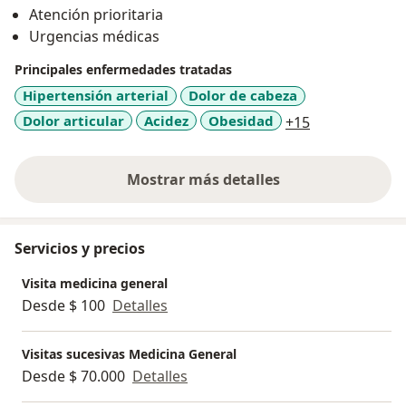
Atención prioritaria
telemedicina o presencial en todo el departamento del
Urgencias médicas
quindio
Principales enfermedades tratadas
Hipertensión arterial
Dolor de cabeza
a11y_sr_more
Dolor articular
Acidez
Obesidad
+15
Mostrar más detalles
sobre la experiencia
Servicios y precios
Visita medicina general
Desde $ 100
Detalles
Visitas sucesivas Medicina General
Desde $ 70.000
Detalles