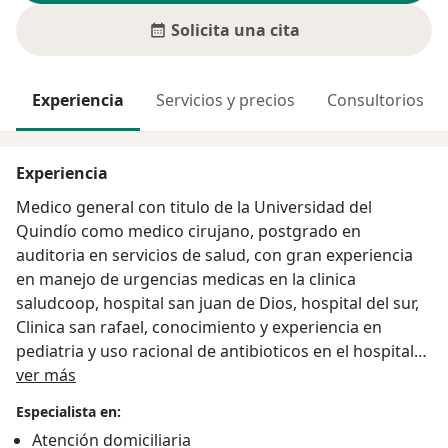
Solicita una cita
Experiencia
Servicios y precios
Consultorios
Experiencia
Medico general con titulo de la Universidad del
Quindío como medico cirujano, postgrado en
auditoria en servicios de salud, con gran experiencia
en manejo de urgencias medicas en la clinica
saludcoop, hospital san juan de Dios, hospital del sur,
Clinica san rafael, conocimiento y experiencia en
pediatria y uso racional de antibioticos en el hospital
Acerca de mí
san juan de Dios, experiencia en paciente cronico con
ver más
cuidarte, humanizar, horisoes, mas de 8 años de
Especialista en:
experiencia de atencion domiciliaria en humanizar y
Atención domiciliaria
emi, atento para resolver inquietudes por