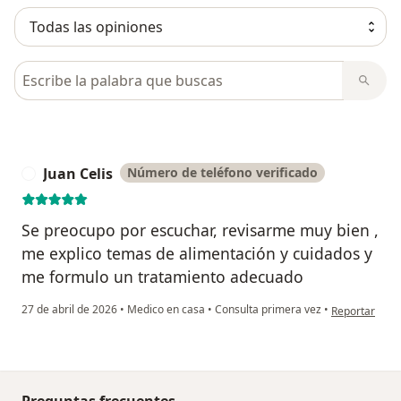
Busca en opiniones
Juan Celis
Número de teléfono verificado
J
Se preocupo por escuchar, revisarme muy bien ,
me explico temas de alimentación y cuidados y
me formulo un tratamiento adecuado
en opinión del
27 de abril de 2026
•
Medico en casa
•
Consulta primera vez
•
Reportar