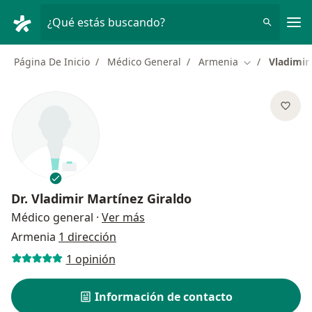
Men
¿Qué estás buscando?
Página De Inicio
Médico General
Armenia
Vladimir
Cambiar de ci
Dr.
Vladimir Martínez Giraldo
sobre las especializaciones
Médico general
·
Ver más
Armenia
1 dirección
1 opinión
Información de contacto