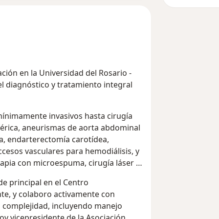
ción en la Universidad del Rosario -
el diagnóstico y tratamiento integral
ínimamente invasivos hasta cirugía
férica, aneurismas de aorta abdominal
ca, endarterectomía carotídea,
ccesos vasculares para hemodiálisis, y
apia con microespuma, cirugía láser y
e principal en el Centro
nte, y colaboro activamente con
ta complejidad, incluyendo manejo
oy vicepresidente de la Asociación