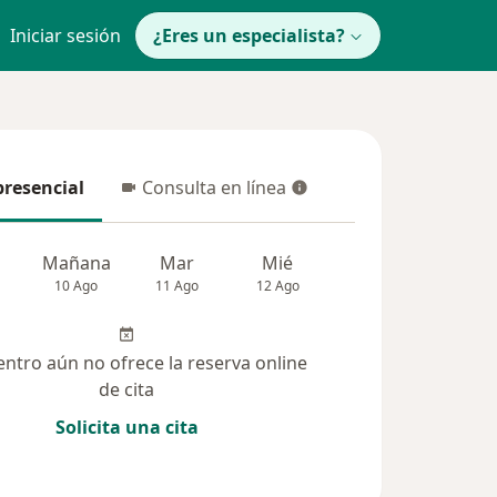
Iniciar sesión
¿Eres un especialista?
presencial
Consulta en línea
resencial
Consulta en línea
Mañana
Mar
Mié
Jue
Vie
10 Ago
11 Ago
12 Ago
13 Ago
14 Ag
entro aún no ofrece la reserva online
de cita
Solicita una cita