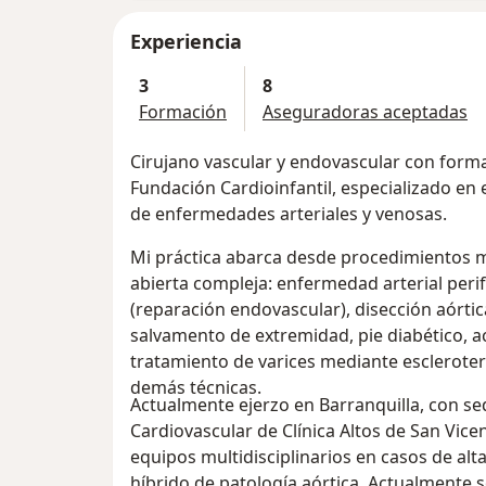
Experiencia
3
8
Formación
Aseguradoras aceptadas
Cirujano vascular y endovascular con forma
Fundación Cardioinfantil, especializado en 
de enfermedades arteriales y venosas.
Mi práctica abarca desde procedimientos m
abierta compleja: enfermedad arterial peri
(reparación endovascular), disección aórti
salvamento de extremidad, pie diabético, a
tratamiento de varices mediante escleroter
demás técnicas.
Actualmente ejerzo en Barranquilla, con sed
Cardiovascular de Clínica Altos de San Vice
equipos multidisciplinarios en casos de al
híbrido de patología aórtica. Actualmente s