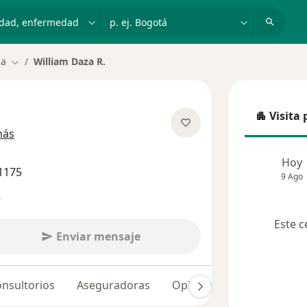
dad, enfermedad o nombre
p. ej. Bogotá
la
William Daza R.
Cambiar de ciudad
Visita 
Visita p
sobre las especializaciones
más
Hoy
1175
9 Ago
s
Este c
Enviar mensaje
nsultorios
Aseguradoras
Opiniones (228)