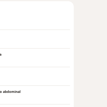
a
co abdominal