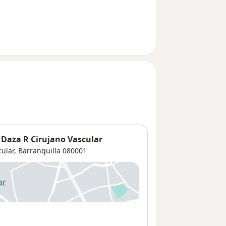
m Daza R Cirujano Vascular
ular,
Barranquilla
080001
ar
 abre en una nueva pestaña