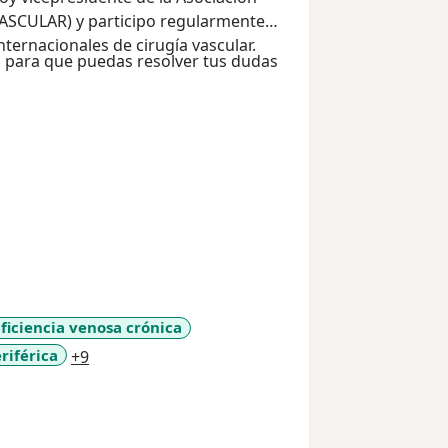
ASCULAR) y participo regularmente
ernacionales de cirugía vascular.
, para que puedas resolver tus dudas
ficiencia venosa crónica
a11y_sr_more_diseases
riférica
+9