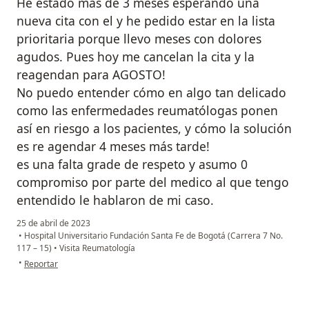
He estado mas de 3 meses esperando una
nueva cita con el y he pedido estar en la lista
prioritaria porque llevo meses con dolores
agudos. Pues hoy me cancelan la cita y la
reagendan para AGOSTO!
No puedo entender cómo en algo tan delicado
como las enfermedades reumatólogas ponen
así en riesgo a los pacientes, y cómo la solución
es re agendar 4 meses más tarde!
es una falta grade de respeto y asumo 0
compromiso por parte del medico al que tengo
entendido le hablaron de mi caso.
25 de abril de 2023
•
Hospital Universitario Fundación Santa Fe de Bogotá (Carrera 7 No.
117 – 15)
•
Visita Reumatología
en opinión del usuario Paciente
•
Reportar