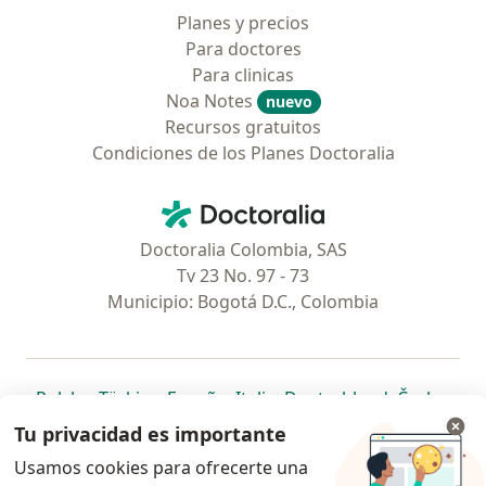
Planes y precios
Para doctores
Para clinicas
Noa Notes
nuevo
Recursos gratuitos
Condiciones de los Planes Doctoralia
Contacto
Doctoralia - Página de inicio
Doctoralia Colombia, SAS
Tv 23 No. 97 - 73
Municipio: Bogotá D.C., Colombia
se abre en una nueva pestaña
se abre en una nueva pestaña
se abre en una nueva pestaña
se abre en una nueva pes
se abre en 
se a
Polska
,
Türkiye
,
España
,
Italia
,
Deutschland
,
Česko
,
se abre en una nueva pestaña
se abre en una nueva pestaña
se abre en una nueva pestaña
se abre en una nueva p
se abre en 
se abr
Portugal
,
México
,
Chile
,
Brasil
,
Argentina
,
Perú
,
Tu privacidad es importante
se abre en una nueva pe
Colombia
Usamos cookies para ofrecerte una