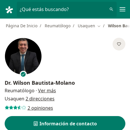
Men
¿Qué estás buscando?
Página De Inicio
Reumatólogo
Usaquen
Wilson Bau
Cambiar de ciud
Dr.
Wilson Bautista-Molano
sobre las especializaciones
Reumatólogo
·
Ver más
Usaquen
2 direcciones
2 opiniones
Información de contacto