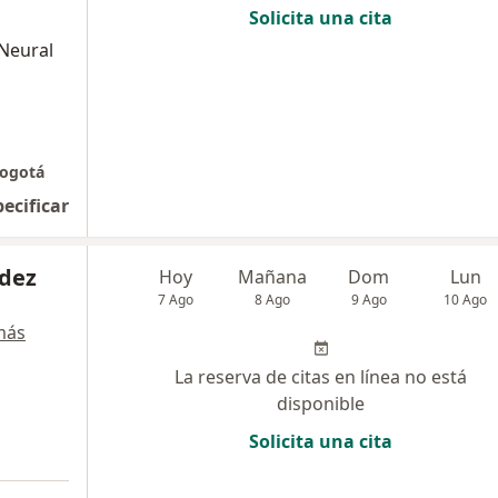
Solicita una cita
 Neural
Bogotá
pecificar
dez
Hoy
Mañana
Dom
Lun
7 Ago
8 Ago
9 Ago
10 Ago
más
La reserva de citas en línea no está
disponible
Solicita una cita