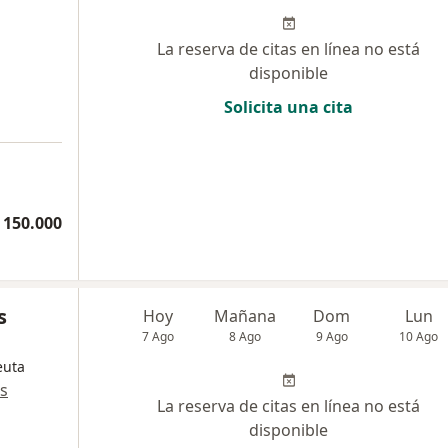
La reserva de citas en línea no está
disponible
Solicita una cita
 150.000
s
Hoy
Mañana
Dom
Lun
7 Ago
8 Ago
9 Ago
10 Ago
euta
s
La reserva de citas en línea no está
disponible