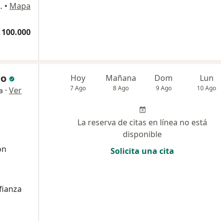
torio 410, Bogotá
•
Mapa
 100.000
no
Hoy
Mañana
Dom
Lun
7 Ago
8 Ago
9 Ago
10 Ago
·
Ver
a
La reserva de citas en línea no está
disponible
ón
Solicita una cita
fianza