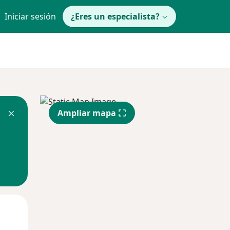
Iniciar sesión
¿Eres un especialista?
Ampliar mapa
Mar
Mié
Jue
11 Ago
12 Ago
13 Ago