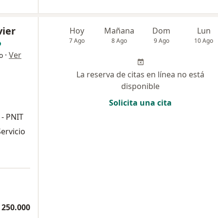
vier
Hoy
Mañana
Dom
Lun
7 Ago
8 Ago
9 Ago
10 Ago
·
Ver
o
La reserva de citas en línea no está
disponible
Solicita una cita
 - PNIT
ervicio
 250.000