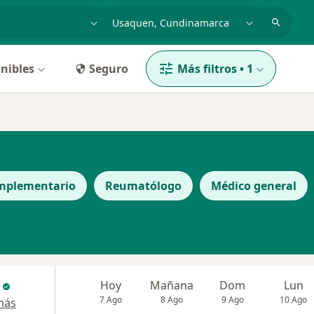
dad, enfermedad o nombre
p. ej. Bogotá
nibles
Seguro
Más filtros
•
1
mplementario
Reumatólogo
Médico general
Hoy
Mañana
Dom
Lun
7 Ago
8 Ago
9 Ago
10 Ago
más