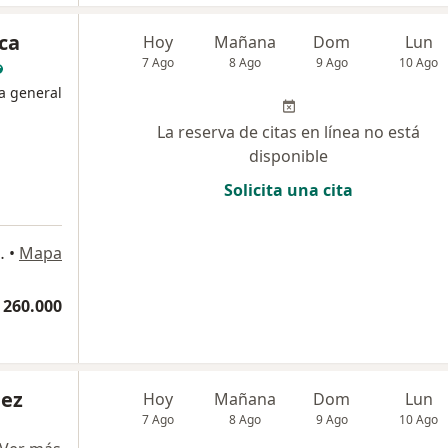
ca
Hoy
Mañana
Dom
Lun
7 Ago
8 Ago
9 Ago
10 Ago
a general
La reserva de citas en línea no está
disponible
Solicita una cita
onsultorio 265, Bogotá
•
Mapa
 260.000
nez
Hoy
Mañana
Dom
Lun
7 Ago
8 Ago
9 Ago
10 Ago