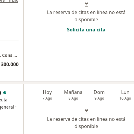
Ver más
La reserva de citas en línea no está
disponible
Solicita una cita
Reumatólogo Dr. Andrés Martínez Perdomo. Cons 202
 300.000
n
Hoy
Mañana
Dom
Lun
7 Ago
8 Ago
9 Ago
10 Ago
euta
·
general
La reserva de citas en línea no está
disponible