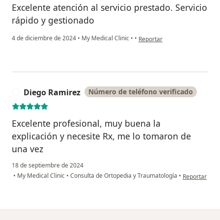
Excelente atención al servicio prestado. Servicio
rápido y gestionado
en opinión del usuario Migue
4 de diciembre de 2024
•
My Medical Clinic
•
•
Reportar
Diego Ramirez
Número de teléfono verificado
D
Excelente profesional, muy buena la
explicación y necesite Rx, me lo tomaron de
una vez
18 de septiembre de 2024
en opinión de
•
My Medical Clinic
•
Consulta de Ortopedia y Traumatología
•
Reportar