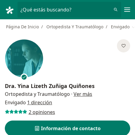
Men
¿Qué estás buscando?
Página De Inicio
Ortopedista Y Traumatólogo
Envigado
C
Dra.
Yina Lizeth Zuñiga Quiñones
sobre las especial
Ortopedista y Traumatólogo
·
Ver más
Envigado
1 dirección
2 opiniones
Información de contacto