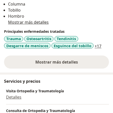
Columna
hombros).
Tobillo
Lesiones deportivas y rehabilitación.
Hombro
Cirugía artroscópica y mínimamente invasiva.
Mostrar más detalles
Manejo de artritis y osteoartritis.
Tratamiento del síndrome del túnel carpiano y lesiones
Principales enfermedades tratadas
en la muñeca.
Trauma
Osteoartritis
Tendinitis
Corrección de deformidades óseas y ortopedia
a11y_
Desgarre de meniscos
Esguince del tobillo
+17
pediátrica.
Mostrar más detalles
sobre la experiencia
Servicios y precios
Visita Ortopedia y Traumatología
Detalles
Consulta de Ortopedia y Traumatología