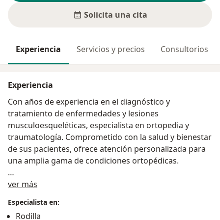
Solicita una cita
Experiencia
Servicios y precios
Consultorios
Experiencia
Con años de experiencia en el diagnóstico y
tratamiento de enfermedades y lesiones
musculoesqueléticas, especialista en ortopedia y
traumatología. Comprometido con la salud y bienestar
de sus pacientes, ofrece atención personalizada para
una amplia gama de condiciones ortopédicas.
Acerca de mí
Áreas de Especialización:
ver más
Especialista en:
Tratamiento de fracturas y lesiones óseas.
Rodilla
Terapia para dolor articular (rodillas, caderas,