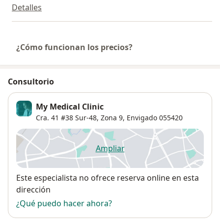
Detalles
¿Cómo funcionan los precios?
Consultorio
My Medical Clinic
Cra. 41 #38 Sur-48,
Zona 9
,
Envigado
055420
Ampliar
se abre en una nueva pestañ
Disponibilidad
Este especialista no ofrece reserva online en esta
dirección
¿Qué puedo hacer ahora?