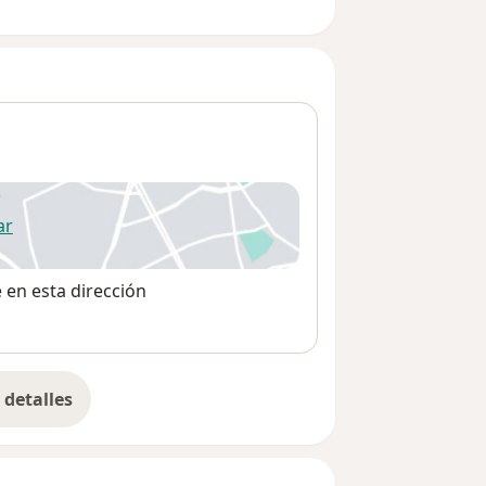
ar
 abre en una nueva pestaña
e en esta dirección
detalles
bre la dirección