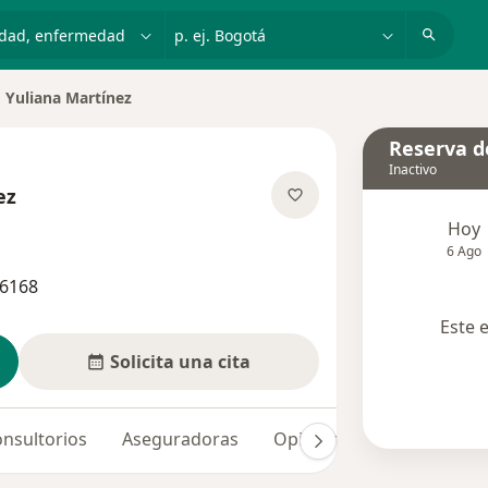
dad, enfermedad o nombre
p. ej. Bogotá
Yuliana Martínez
biar de ciudad
Reserva de
Inactivo
ez
sobre las especializaciones
Hoy
6 Ago
46168
Este 
Solicita una cita
nsultorios
Aseguradoras
Opiniones