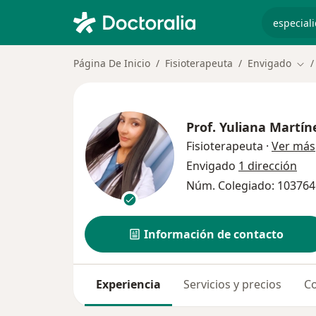
especiali
Página De Inicio
Fisioterapeuta
Envigado
Cam
Prof.
Yuliana Martín
Fisioterapeuta
·
Ver más
Envigado
1 dirección
Núm. Colegiado: 10376
Información de contacto
Experiencia
Servicios y precios
Co