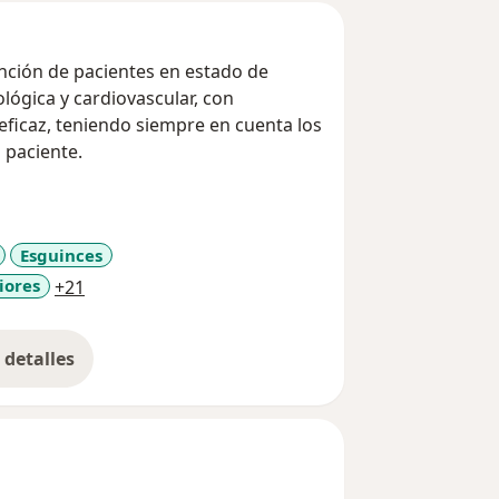
nción de pacientes en estado de
lógica y cardiovascular, con
eficaz, teniendo siempre en cuenta los
 paciente.
Esguinces
a11y_sr_more_diseases
iores
+21
detalles
bre la experiencia