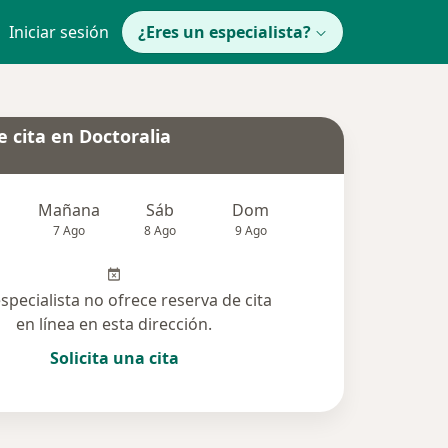
Iniciar sesión
¿Eres un especialista?
 cita en Doctoralia
Mañana
Sáb
Dom
Lun
Mar
7 Ago
8 Ago
9 Ago
10 Ago
11 Ag
especialista no ofrece reserva de cita
en línea en esta dirección.
Solicita una cita