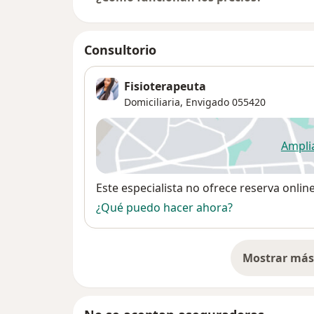
Consultorio
Fisioterapeuta
Domiciliaria,
Envigado
055420
Ampli
se
Disponibilidad
Este especialista no ofrece reserva onlin
¿Qué puedo hacer ahora?
Mostrar más 
so