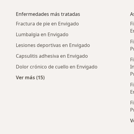
Enfermedades más tratadas
A
Fractura de pie en Envigado
F
E
Lumbalgia en Envigado
F
Lesiones deportivas en Envigado
P
Capsulitis adhesiva en Envigado
F
Dolor crónico de cuello en Envigado
I
P
Ver más (15)
utas cercanos
Más en esta categoría: Enfermedades más 
F
E
F
P
V