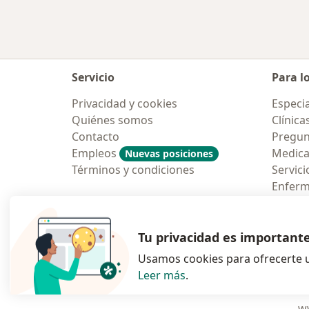
Servicio
Para l
Privacidad y cookies
Especia
Quiénes somos
Clínica
Contacto
Pregun
Empleos
Medic
Nuevas posiciones
Términos y condiciones
Servici
Enfer
Pregun
Aplicac
Tu privacidad es important
Usamos cookies para ofrecerte u
Leer más
.
se abre en una n
se abre 
s
Polska
,
Türkiye
,
España
,
ww