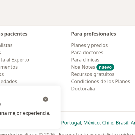
os pacientes
Para profesionales
listas
Planes y precios
s
Para doctores
ta al Experto
Para clinicas
amentos
Noa Notes
nuevo
os
Recursos gratuitos
medades
Condiciones de los Planes
tas Frecuentes
Doctoralia
ión para móvil
e
na mejor experiencia.
ueva pestaña
en una nueva pestaña
e abre en una nueva pestaña
se abre en una nueva pestaña
se abre en una nueva pestaña
se abre en una nueva pestaña
se abre en una nueva p
se abre en una
se abre e
se
Italia
,
Deutschland
,
Česko
,
Portugal
,
México
,
Chile
,
Brasil
,
A
w.doctoralia.co © 2026 - Encuentra tu especialista y pide c