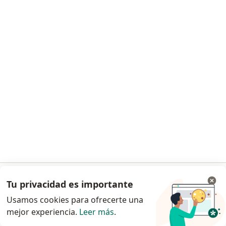
Dra. Lady Laura Muñoz Rodriguez
·
Ver más
Fisioterapeuta
60 opiniones
Dirección
En línea
Carrera 59 # 79 sur 67 frente a la alcaldia de la estrella, La Estrella
•
Mapa
FISIOTERAPIA PARTICULAR
Visita Fisioterapia
desde $ 60.000
Este especialista no ofrece reserva de cita en línea en esta dirección.
Tu privacidad es importante
Ir a la app
Solicita una cita
Usamos cookies para ofrecerte una
mejor experiencia.
Leer más
.
Continuar en el navegador