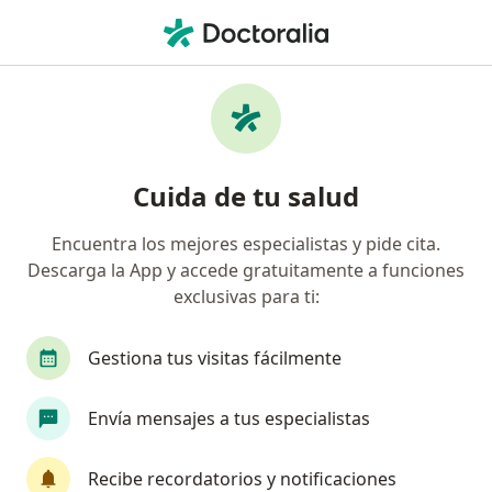
Men
Fisioterapeuta • La Estrella, Antioquia
Filtros
Seguro
Mapa
Fisioterapeutas en La Estrella
Cuida de tu salud
Encuentra los mejores especialistas y pide cita.
¿Cuál es tu compañía aseguradora?
Descarga la App y accede gratuitamente a funciones
Compañía De Medicina Prepagada Colsanitas S.A.
exclusivas para ti:
Gestiona tus visitas fácilmente
Envía mensajes a tus especialistas
Recibe recordatorios y notificaciones