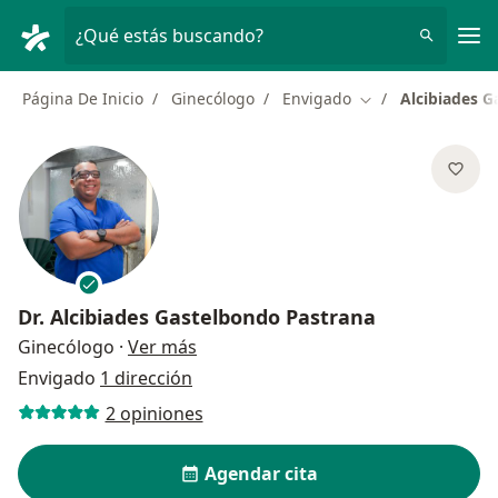
Men
¿Qué estás buscando?
Página De Inicio
Ginecólogo
Envigado
Alcibiades G
Cambiar de ciuda
Dr.
Alcibiades Gastelbondo Pastrana
sobre las especializaciones
Ginecólogo
·
Ver más
Envigado
1 dirección
2 opiniones
Agendar cita