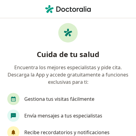
Men
Herpes Genital • Envigado, Antioquia
Filtros
• 1
Seguro
Mapa
Especialistas en Herpes genital en Envigado
Cuida de tu salud
Encuentra los mejores especialistas y pide cita.
¿Qué especialidad estás buscando?
Descarga la App y accede gratuitamente a funciones
Médico general
Ginecólogo
Dermatólogo
exclusivas para ti:
Gestiona tus visitas fácilmente
Envía mensajes a tus especialistas
Recibe recordatorios y notificaciones