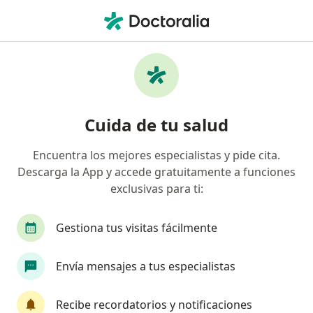
Men
Endometriosis • Envigado, Antioquia
Filtros
• 1
Seguro
Mapa
Especialistas en Endometriosis en Envigado
Cuida de tu salud
Encuentra los mejores especialistas y pide cita.
¿Qué especialidad estás buscando?
Descarga la App y accede gratuitamente a funciones
Ginecólogo
Fisioterapeuta
Gastroenteról
exclusivas para ti:
Gestiona tus visitas fácilmente
Envía mensajes a tus especialistas
Recibe recordatorios y notificaciones