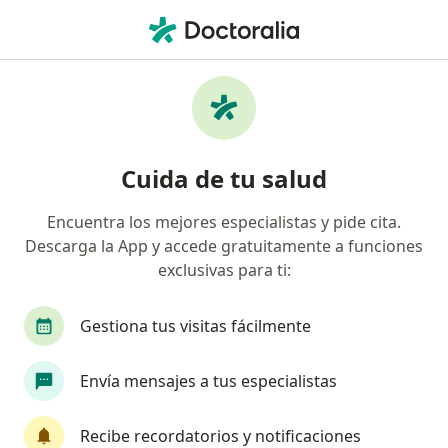
Men
Vaginosis Bacteriana • Envigado, Antioquia
Filtros
• 1
Seguro
Mapa
Especialistas en Vaginosis Bacteriana en
Cuida de tu salud
Envigado
Encuentra los mejores especialistas y pide cita.
Descarga la App y accede gratuitamente a funciones
¿Qué especialidad estás buscando?
exclusivas para ti:
Ginecólogo
Médico general
Internista
Gestiona tus visitas fácilmente
Envía mensajes a tus especialistas
Recibe recordatorios y notificaciones