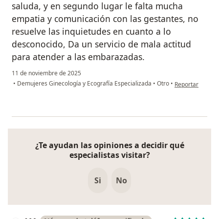
saluda, y en segundo lugar le falta mucha
empatia y comunicación con las gestantes, no
resuelve las inquietudes en cuanto a lo
desconocido, Da un servicio de mala actitud
para atender a las embarazadas.
11 de noviembre de 2025
en opinión del u
•
Demujeres Ginecología y Ecografía Especializada
•
Otro
•
Reportar
¿Te ayudan las opiniones a decidir qué
especialistas visitar?
Si
No