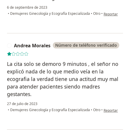
6 de septiembre de 2023
en opinión del u
•
Demujeres Ginecología y Ecografía Especializada
•
Otro
•
Reportar
Andrea Morales
Número de teléfono verificado
A
La cita solo se demoro 9 minutos , el señor no
explicó nada de lo que medio veía en la
ecografia la verdad tiene una actitud muy mal
para atender pacientes siendo madres
gestantes.
27 de julio de 2023
en opinión del 
•
Demujeres Ginecología y Ecografía Especializada
•
Otro
•
Reportar