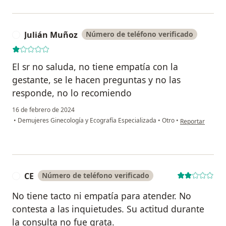
Julián Muñoz
Número de teléfono verificado
J
El sr no saluda, no tiene empatía con la
gestante, se le hacen preguntas y no las
responde, no lo recomiendo
16 de febrero de 2024
en opinión del u
•
Demujeres Ginecología y Ecografía Especializada
•
Otro
•
Reportar
CE
Número de teléfono verificado
C
No tiene tacto ni empatía para atender. No
contesta a las inquietudes. Su actitud durante
la consulta no fue grata.