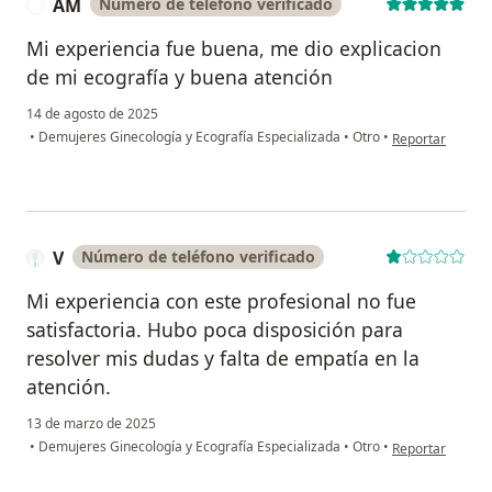
AM
Número de teléfono verificado
A
Mi experiencia fue buena, me dio explicacion
de mi ecografía y buena atención
14 de agosto de 2025
en opinión del 
•
Demujeres Ginecología y Ecografía Especializada
•
Otro
•
Reportar
V
Número de teléfono verificado
Mi experiencia con este profesional no fue
satisfactoria. Hubo poca disposición para
resolver mis dudas y falta de empatía en la
atención.
13 de marzo de 2025
en opinión del u
•
Demujeres Ginecología y Ecografía Especializada
•
Otro
•
Reportar