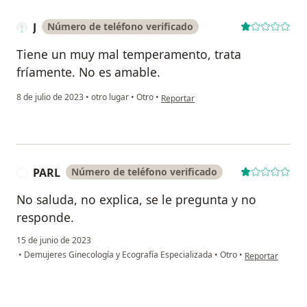
J
Número de teléfono verificado
Tiene un muy mal temperamento, trata
fríamente. No es amable.
en opinión del usuario J
8 de julio de 2023
•
otro lugar
•
Otro
•
Reportar
PARL
Número de teléfono verificado
P
No saluda, no explica, se le pregunta y no
responde.
15 de junio de 2023
en opinión del u
•
Demujeres Ginecología y Ecografía Especializada
•
Otro
•
Reportar