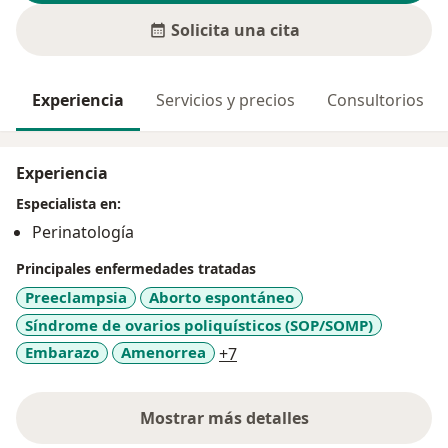
Solicita una cita
Experiencia
Servicios y precios
Consultorios
Experiencia
Especialista en:
Perinatología
Principales enfermedades tratadas
Preeclampsia
Aborto espontáneo
Síndrome de ovarios poliquísticos (SOP/SOMP)
a11y_sr_more_diseases
Embarazo
Amenorrea
+7
Mostrar más detalles
sobre la experiencia