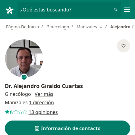
Men
¿Qué estás buscando?
Página De Inicio
Ginecólogo
Manizales
Alejandro G
Cambiar de ciud
Dr.
Alejandro Giraldo Cuartas
sobre las especializaciones
Ginecólogo
·
Ver más
Manizales
1 dirección
13 opiniones
Información de contacto