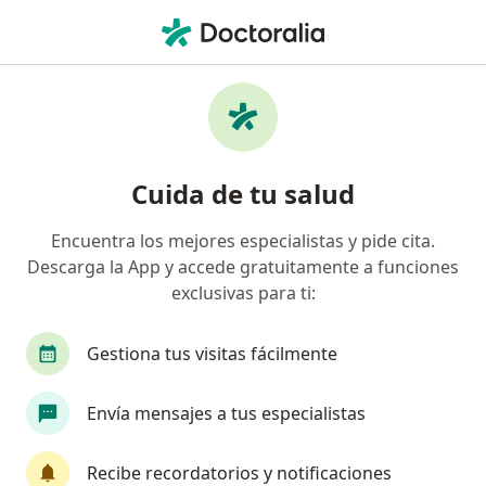
Men
Endometriosis • Manizales, Caldas
Filtros
• 1
Seguro
Mapa
Especialistas en Endometriosis en
Cuida de tu salud
Manizales
Encuentra los mejores especialistas y pide cita.
Descarga la App y accede gratuitamente a funciones
¿Qué especialidad estás buscando?
exclusivas para ti:
Ginecólogo
Cirujano general
Cirujano plá
Gestiona tus visitas fácilmente
Envía mensajes a tus especialistas
Recibe recordatorios y notificaciones