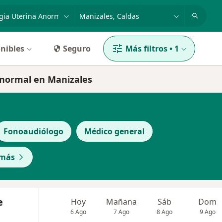
dad, enfermedad o nombre
p. ej. Bogotá
nibles
Seguro
Más filtros
•
1
anormal en Manizales
Fonoaudiólogo
Médico general
 más
e
Hoy
Mañana
Sáb
Dom
6 Ago
7 Ago
8 Ago
9 Ago