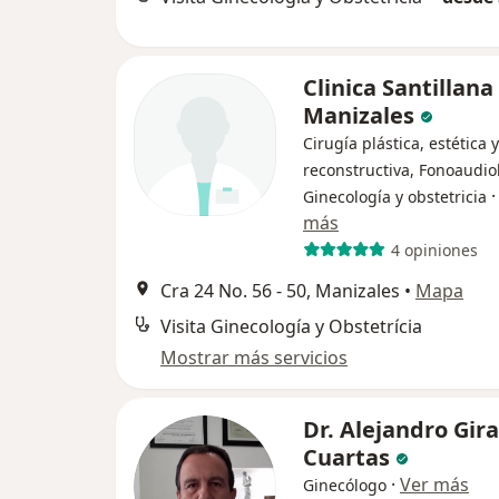
Clinica Santillana 
Manizales
Cirugía plástica, estética y
reconstructiva, Fonoaudio
Ginecología y obstetricia
más
4 opiniones
Cra 24 No. 56 - 50, Manizales
•
Mapa
Visita Ginecología y Obstetrícia
Mostrar más servicios
Dr. Alejandro Gir
Cuartas
·
Ver más
Ginecólogo