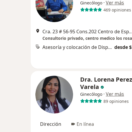
·
Ver más
Ginecólogo
469 opiniones
Cra. 23 # 56-95 Cons.202 Centro de Especialistas Los R
Asesoría y colocación de Dispositivos intrauterinos de última generación (Mirena, Kyleena, Jaydess)
desde $
Dra. Lorena Pere
Varela
·
Ver más
Ginecólogo
89 opiniones
Dirección
En línea