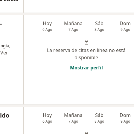
-
Hoy
Mañana
Sáb
Dom
6 Ago
7 Ago
8 Ago
9 Ago
logía,
La reserva de citas en línea no está
·
Ver
disponible
Mostrar perfil
aldo
Hoy
Mañana
Sáb
Dom
6 Ago
7 Ago
8 Ago
9 Ago