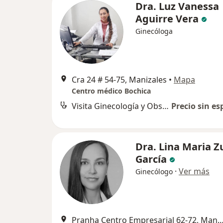
Dra. Luz Vanessa
Aguirre Vera
Ginecóloga
Cra 24 # 54-75, Manizales
•
Mapa
Centro médico Bochica
Visita Ginecología y Obstetrícia
Precio sin es
Dra. Lina Maria Z
García
·
Ver más
Ginecólogo
Pranha Centro Empresarial 62-72, Ma