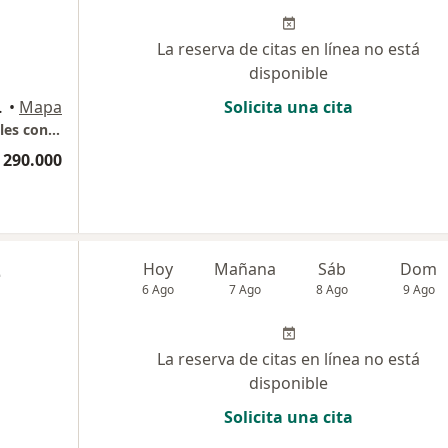
La reserva de citas en línea no está
disponible
osales, Manizales
•
Mapa
Solicita una cita
Consultorio privado, centro medico los rosales consultorio 202
 290.000
z
Hoy
Mañana
Sáb
Dom
6 Ago
7 Ago
8 Ago
9 Ago
La reserva de citas en línea no está
disponible
Solicita una cita