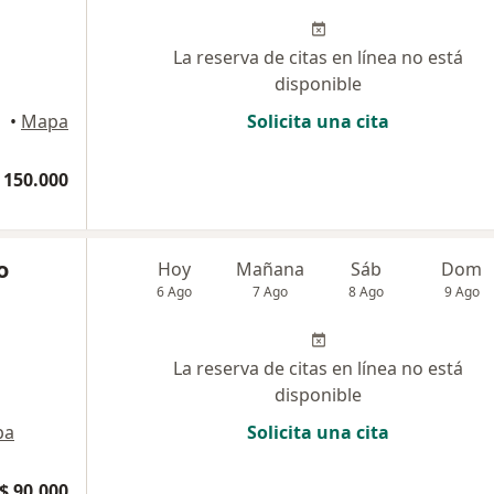
La reserva de citas en línea no está
disponible
•
Mapa
Solicita una cita
 150.000
o
Hoy
Mañana
Sáb
Dom
6 Ago
7 Ago
8 Ago
9 Ago
La reserva de citas en línea no está
disponible
pa
Solicita una cita
$ 90.000