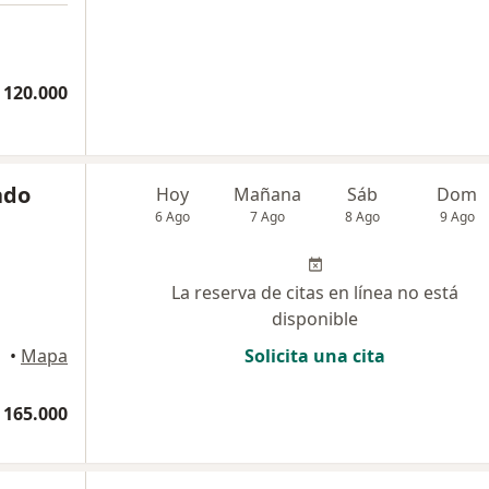
 120.000
ado
Hoy
Mañana
Sáb
Dom
6 Ago
7 Ago
8 Ago
9 Ago
La reserva de citas en línea no está
disponible
•
Mapa
Solicita una cita
 165.000