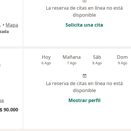
La reserva de citas en línea no está
disponible
a El Cable, Manizales
•
Mapa
Solicita una cita
izada
d
Hoy
Mañana
Sáb
Dom
a
6 Ago
7 Ago
8 Ago
9 Ago
La reserva de citas en línea no está
disponible
pa
Mostrar perfil
$ 90.000