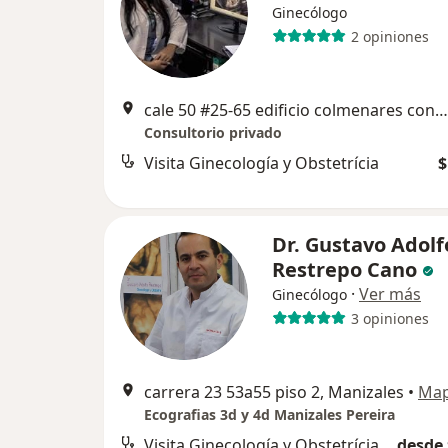
Ginecólogo
2 opiniones
cale 50 #25-65 edificio colmenares consultorio 207, Manizales
Consultorio privado
Visita Ginecología y Obstetrícia
$
Dr. Gustavo Adolf
Restrepo Cano
·
Ver más
Ginecólogo
3 opiniones
carrera 23 53a55 piso 2, Manizales
•
Ma
Ecografias 3d y 4d Manizales Pereira
Visita Ginecología y Obstetrícia
desde 