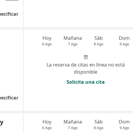
pecificar
Hoy
Mañana
Sáb
Dom
6 Ago
7 Ago
8 Ago
9 Ago
La reserva de citas en línea no está
disponible
Solicita una cita
pecificar
ly
Hoy
Mañana
Sáb
Dom
6 Ago
7 Ago
8 Ago
9 Ago