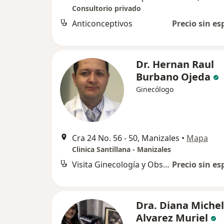
Consultorio privado
Anticonceptivos
Precio sin es
Dr. Hernan Raul
Burbano Ojeda
Ginecólogo
Cra 24 No. 56 - 50, Manizales
•
Mapa
Clinica Santillana - Manizales
Visita Ginecología y Obstetrícia
Precio sin es
Dra. Diana Miche
Alvarez Muriel