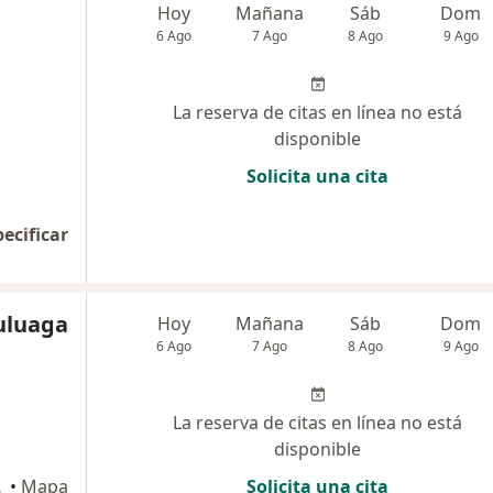
Hoy
Mañana
Sáb
Dom
6 Ago
7 Ago
8 Ago
9 Ago
La reserva de citas en línea no está
disponible
Solicita una cita
pecificar
uluaga
Hoy
Mañana
Sáb
Dom
6 Ago
7 Ago
8 Ago
9 Ago
La reserva de citas en línea no está
disponible
nizales
•
Mapa
Solicita una cita