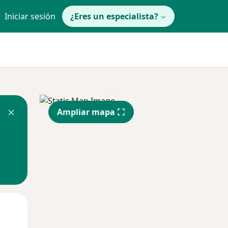
Iniciar sesión
¿Eres un especialista?
Ampliar mapa
Lun
Mar
Mié
10 Ago
11 Ago
12 Ago