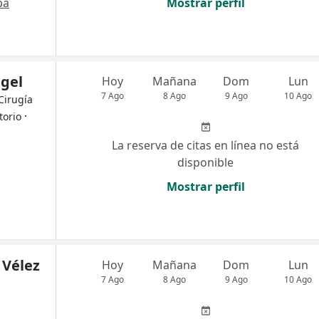
pa
Mostrar perfil
gel
Hoy
Mañana
Dom
Lun
7 Ago
8 Ago
9 Ago
10 Ago
 Cirugía
·
torio
La reserva de citas en línea no está
disponible
Mostrar perfil
 Vélez
Hoy
Mañana
Dom
Lun
7 Ago
8 Ago
9 Ago
10 Ago