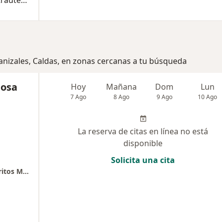
Asesoría y colocación de Dispositivos intrauterinos de última generación (Mirena, Kyleena, Jaydess)
anizales, Caldas, en zonas cercanas a tu búsqueda
josa
Hoy
Mañana
Dom
Lun
7 Ago
8 Ago
9 Ago
10 Ago
La reserva de citas en línea no está
disponible
Solicita una cita
Consultorio Dra. Salomé Ginecobstetra- Cerritos Mall . Cons 405.