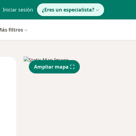
Iniciar sesión
¿Eres un especialista?
ás filtros
Mar
Mié
Jue
Ampliar mapa
11 Ago
12 Ago
13 Ago