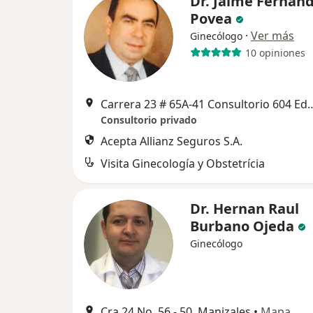
Dr. Jaime Fernand
Povea
·
Ver más
Ginecólogo
10 opiniones
Carrera 23 # 65A-41 Consultorio 604 Edific
Consultorio privado
Acepta Allianz Seguros S.A.
Visita Ginecología y Obstetrícia
Dr. Hernan Raul
Burbano Ojeda
Ginecólogo
Cra 24 No. 56 - 50, Manizales
•
Mapa