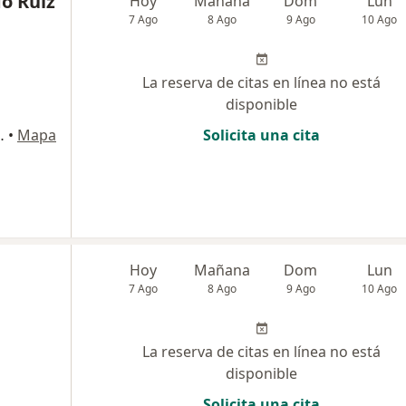
o Ruiz
Hoy
Mañana
Dom
Lun
7 Ago
8 Ago
9 Ago
10 Ago
La reserva de citas en línea no está
disponible
io Parque médico, Manizales
•
Mapa
Solicita una cita
Hoy
Mañana
Dom
Lun
7 Ago
8 Ago
9 Ago
10 Ago
La reserva de citas en línea no está
disponible
Solicita una cita