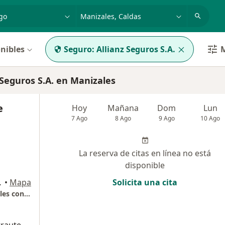
dad, enfermedad o nombre
p. ej. Bogotá
nibles
Seguro:
Allianz Seguros S.A.
M
Seguros S.A. en Manizales
e
Hoy
Mañana
Dom
Lun
7 Ago
8 Ago
9 Ago
10 Ago
La reserva de citas en línea no está
disponible
osales, Manizales
•
Mapa
Solicita una cita
Consultorio privado, centro medico los rosales consultorio 202