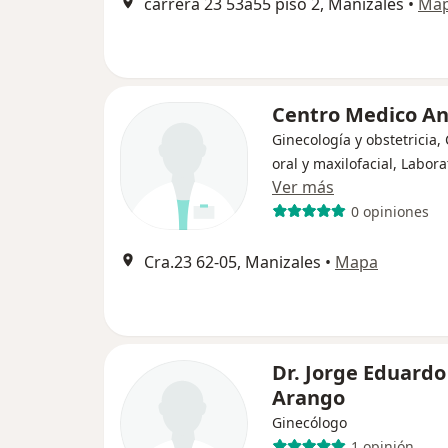
carrera 23 53a55 piso 2, Manizales
•
Ma
Centro Medico An
Ginecología y obstetricia,
oral y maxilofacial, Labora
Ver más
0 opiniones
Cra.23 62-05, Manizales
•
Mapa
Dr. Jorge Eduardo
Arango
Ginecólogo
1 opinión