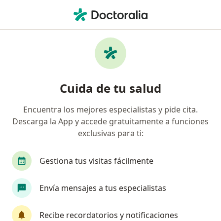
Men
Tumores De Cervix • Manizales, Caldas
Filtros
• 1
Seguro
Mapa
Especialistas en Tumores de Cervix en
Cuida de tu salud
Manizales
Encuentra los mejores especialistas y pide cita.
Descarga la App y accede gratuitamente a funciones
¿Qué especialidad estás buscando?
exclusivas para ti:
Ginecólogo
Cirujano general
Cirujano plá
Gestiona tus visitas fácilmente
Envía mensajes a tus especialistas
Recibe recordatorios y notificaciones