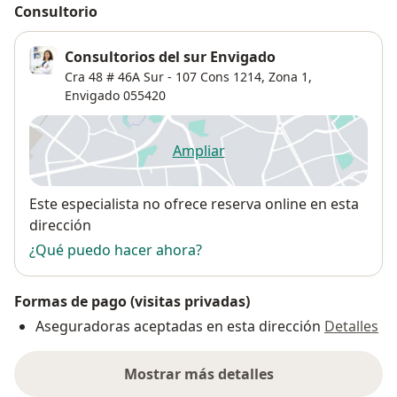
Consultorio
Consultorios del sur Envigado
Cra 48 # 46A Sur - 107 Cons 1214,
Zona 1
,
Envigado
055420
Ampliar
se abre en una nueva pestañ
Disponibilidad
Este especialista no ofrece reserva online en esta
dirección
¿Qué puedo hacer ahora?
Formas de pago (visitas privadas)
Aseguradoras aceptadas en esta dirección
Detalles
Mostrar más detalles
sobre la dirección