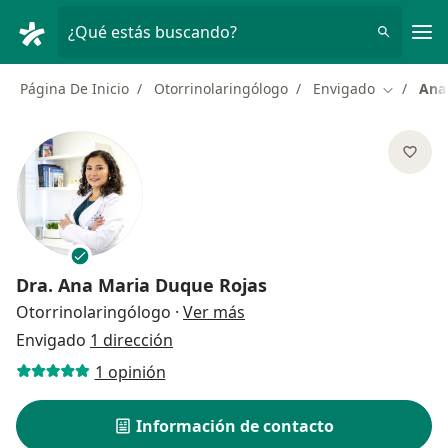
Men
¿Qué estás buscando?
Página De Inicio
Otorrinolaringólogo
Envigado
Ana
Cambiar 
Dra.
Ana Maria Duque Rojas
sobre las especializaciones
Otorrinolaringólogo
·
Ver más
Envigado
1 dirección
1 opinión
Información de contacto