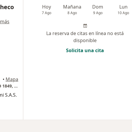
checo
Hoy
Mañana
Dom
Lun
7 Ago
8 Ago
9 Ago
10 Ago
 más
La reserva de citas en línea no está
disponible
Solicita una cita
ellín
•
Mapa
TORRE MEDICA 2, EL TESORO, CONSULTORIO 1849, VITALITY
i S.A.S.