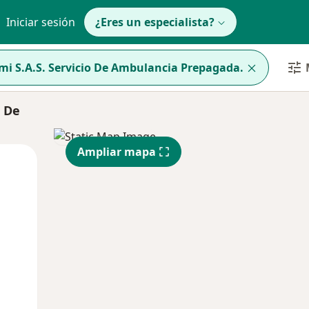
Iniciar sesión
¿Eres un especialista?
mi S.A.S. Servicio De Ambulancia Prepagada.
o De
Ampliar mapa
Mar
Mié
Jue
11 Ago
12 Ago
13 Ago