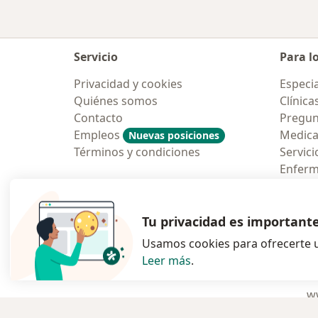
Servicio
Para l
Privacidad y cookies
Especia
Quiénes somos
Clínica
Contacto
Pregun
Empleos
Medic
Nuevas posiciones
Términos y condiciones
Servici
Enfer
Pregun
Aplicac
Tu privacidad es important
Usamos cookies para ofrecerte u
Leer más
.
se abre en una n
se abre 
s
Polska
,
Türkiye
,
España
,
ww