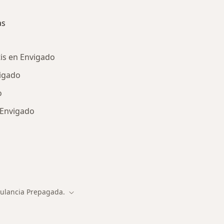
as
tis en Envigado
vigado
o
 Envigado
ría: Enfermedades más tratadas
bulancia Prepagada.
Cambiar de ciudad