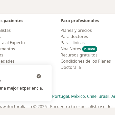
os pacientes
Para profesionales
listas
Planes y precios
s
Para doctores
ta al Experto
Para clinicas
amentos
Noa Notes
nuevo
os
Recursos gratuitos
medades
Condiciones de los Planes
tas Frecuentes
Doctoralia
ión para móvil
e
na mejor experiencia.
ueva pestaña
en una nueva pestaña
e abre en una nueva pestaña
se abre en una nueva pestaña
se abre en una nueva pestaña
se abre en una nueva pestaña
se abre en una nueva p
se abre en una
se abre e
se
Italia
,
Deutschland
,
Česko
,
Portugal
,
México
,
Chile
,
Brasil
,
A
w.doctoralia.co © 2026 - Encuentra tu especialista y pide c