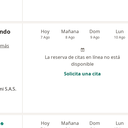
ando
Hoy
Mañana
Dom
Lun
7 Ago
8 Ago
9 Ago
10 Ago
 más
La reserva de citas en línea no está
disponible
Solicita una cita
i S.A.S.
c
Hoy
Mañana
Dom
Lun