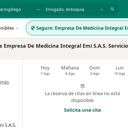
dad, enfermedad o nombre
p. ej. Bogotá
nibles
Seguro:
Empresa De Medicina Integral E
 Empresa De Medicina Integral Emi S.A.S. Servici
Hoy
Mañana
Dom
Lun
7 Ago
8 Ago
9 Ago
10 Ago
 más
La reserva de citas en línea no está
disponible
Solicita una cita
i S.A.S.