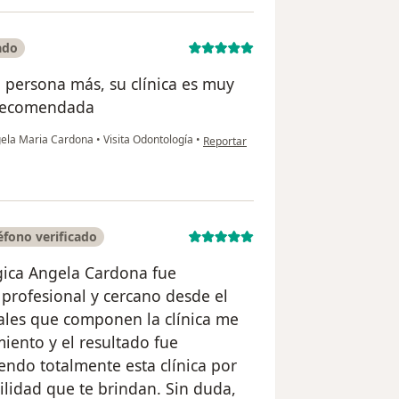
ado
 persona más, su clínica es muy
 recomendada
en opinión del usuario Carmelita
gela Maria Cardona
•
Visita Odontología
•
Reportar
fono verificado
gica Angela Cardona fue
 profesional y cercano desde el
ales que componen la clínica me
iento y el resultado fue
ndo totalmente esta clínica por
ilidad que te brindan. Sin duda,