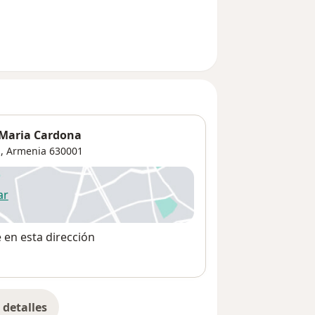
 Maria Cardona
,
Armenia
630001
ar
 abre en una nueva pestaña
e en esta dirección
detalles
bre la dirección