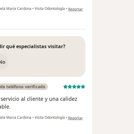
en opinión del usuario Juanita Garcia
gela Maria Cardona
•
Visita Odontología
•
Reportar
ir qué especialistas visitar?
No
e teléfono verificado
ervicio al cliente y una calidez
ble.
en opinión del usuario Ana Mercedes Ga
gela Maria Cardona
•
Visita Odontología
•
Reportar