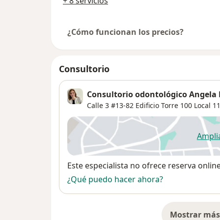
+ 8 servicios
¿Cómo funcionan los precios?
Consultorio
Consultorio odontológico Angela
Calle 3 #13-82 Edificio Torre 100 Local 11
Ampli
se
Disponibilidad
Este especialista no ofrece reserva onlin
¿Qué puedo hacer ahora?
Mostrar más 
so