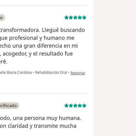
do
e transformadora. Llegué buscando
oque profesional y humano me
echo una gran diferencia en mi
, acogedor, y el resultado fue
ré.
en opinión del usuario Carolina
gela Maria Cardona
•
Rehabilitación Oral
•
Reportar
rificado
e todo, una persona muy humana.
con claridad y transmite mucha