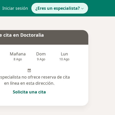
Iniciar sesión
¿Eres un especialista?
 cita en Doctoralia
Mañana
Dom
Lun
Mar
Mié
8 Ago
9 Ago
10 Ago
11 Ago
12 Ag
especialista no ofrece reserva de cita
en línea en esta dirección.
Solicita una cita