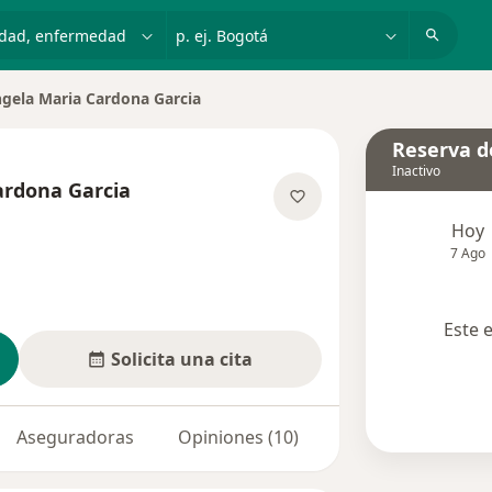
dad, enfermedad o nombre
p. ej. Bogotá
gela Maria Cardona Garcia
r de ciudad
Reserva de
Inactivo
ardona Garcia
bre las especializaciones
Hoy
7 Ago
Este 
Solicita una cita
Aseguradoras
Opiniones (10)