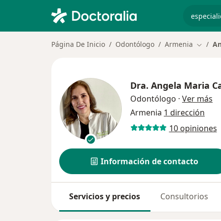
especiali
Página De Inicio
Odontólogo
Armenia
An
Cambia
Dra.
Angela Maria C
so
Odontólogo
·
Ver más
Armenia
1 dirección
10 opiniones
Información de contacto
Servicios y precios
Consultorios