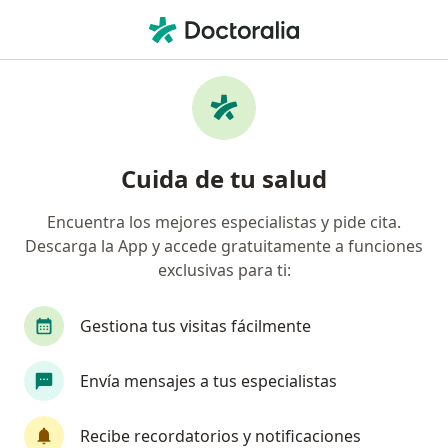
Men
Gingivitis • Armenia, Quindío
Filtros
• 1
Seguro
Mapa
Especialistas en Gingivitis en Armenia
Cuida de tu salud
Encuentra los mejores especialistas y pide cita.
¿Qué especialidad estás buscando?
Descarga la App y accede gratuitamente a funciones
Odontólogo
Ortodoncista
Médico genera
exclusivas para ti:
Gestiona tus visitas fácilmente
Envía mensajes a tus especialistas
Recibe recordatorios y notificaciones