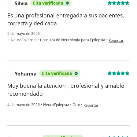
Silvia
Cita verificada
S
Es una profesional entregada a sus pacientes,
correcta y dedicada
9 de mayo de 2026
en opinión del us
•
NeuroEpilepsia
•
Consulta de Neurología para Epilepsia
•
Reportar
Yohanna
Cita verificada
Y
Muy buena la atencion , profesional y amable
recomendado
en opinión del usuario Yohanna
4 de mayo de 2026
•
NeuroEpilepsia
•
Otro
•
Reportar