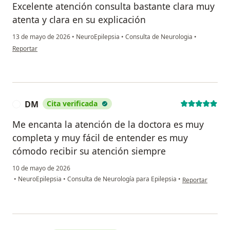
Excelente atención consulta bastante clara muy
atenta y clara en su explicación
13 de mayo de 2026
•
NeuroEpilepsia
•
Consulta de Neurologia
•
en opinión del usuario Alberto Visbal
Reportar
DM
Cita verificada
D
Me encanta la atención de la doctora es muy
completa y muy fácil de entender es muy
cómodo recibir su atención siempre
10 de mayo de 2026
en opinión del u
•
NeuroEpilepsia
•
Consulta de Neurología para Epilepsia
•
Reportar