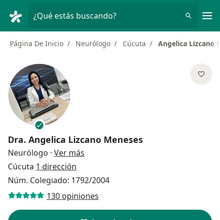
Men
¿Qué estás buscando?
Página De Inicio
Neurólogo
Cúcuta
Angelica Lizcano
Dra.
Angelica Lizcano Meneses
sobre las especializaciones
Neurólogo
·
Ver más
Cúcuta
1 dirección
Núm. Colegiado: 1792/2004
130 opiniones