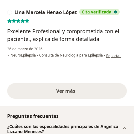
Lina Marcela Henao López
Cita verificada
L
Excelente Profesional y comprometida con el
paciente., explica de forma detallada
26 de marzo de 2026
en opinión del u
•
NeuroEpilepsia
•
Consulta de Neurología para Epilepsia
•
Reportar
Ver más
opiniones anteriores
Preguntas frecuentes
¿Cuáles son las especialidades principales de Angelica
Lizcano Meneses?