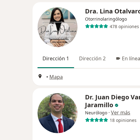
Dra. Lina Otalvar
Otorrinolaringólogo
478 opiniones
Dirección 1
Dirección 2
En líne
•
Mapa
Dr. Juan Diego Va
Jaramillo
·
Ver más
Neurólogo
18 opiniones