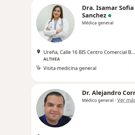
Dra. Isamar Sofia
Sanchez
Médica general
Ureña, Calle 16 BIS Centro Comercial Bolivar Local Rojo segundo piso, Cúcuta
ALTHEA
Visita medicina general
Dr. Alejandro Cor
·
Ver má
Médico general