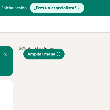
Iniciar sesión
¿Eres un especialista?
Ampliar mapa
Jue
Vie
Sáb
13 Ago
14 Ago
15 Ago