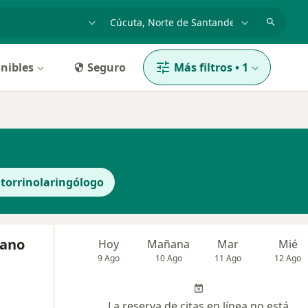
dad, enfermedad o nombre
p. ej. Bogotá
nibles
Seguro
Más filtros
•
1
torrinolaringólogo
cano
Hoy
Mañana
Mar
Mié
9 Ago
10 Ago
11 Ago
12 Ago
La reserva de citas en línea no está