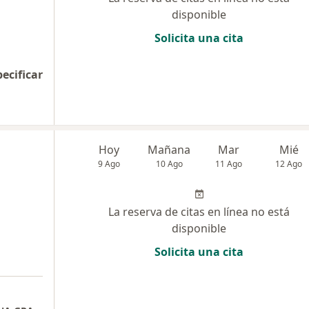
disponible
Solicita una cita
pecificar
Hoy
Mañana
Mar
Mié
9 Ago
10 Ago
11 Ago
12 Ago
La reserva de citas en línea no está
disponible
Solicita una cita