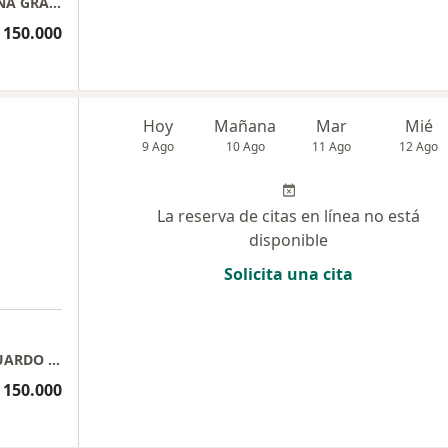
CONSULTORIO MEDICO DOCTOR DORIS ELENA GRANADOS DIAAZ
 150.000
Hoy
Mañana
Mar
Mié
9 Ago
10 Ago
11 Ago
12 Ago
La reserva de citas en línea no está
disponible
Solicita una cita
CONSULTORIO MEDICO PATICULAR - DR EDUARDO JOSE FAJARDO JAIMES
 150.000