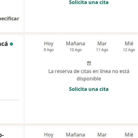
Solicita una cita
pecificar
acá
Hoy
Mañana
Mar
Mié
9 Ago
10 Ago
11 Ago
12 Ago
La reserva de citas en línea no está
disponible
Solicita una cita
o-
Hoy
Mañana
Mar
Mié