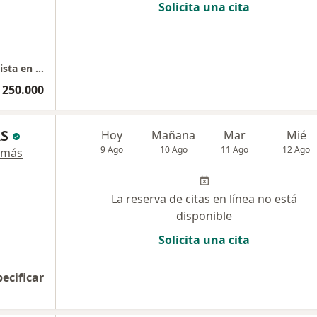
Solicita una cita
Neurología clínica/Coneuro/Cúcuta/Especialista en trastornos del movimiento y enfermedad de Parkinson
 250.000
AS
Hoy
Mañana
Mar
Mié
9 Ago
10 Ago
11 Ago
12 Ago
 más
La reserva de citas en línea no está
disponible
Solicita una cita
pecificar