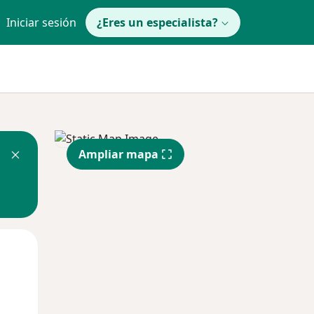
Iniciar sesión
¿Eres un especialista?
Ampliar mapa
Mié
Jue
Vie
12 Ago
13 Ago
14 Ago