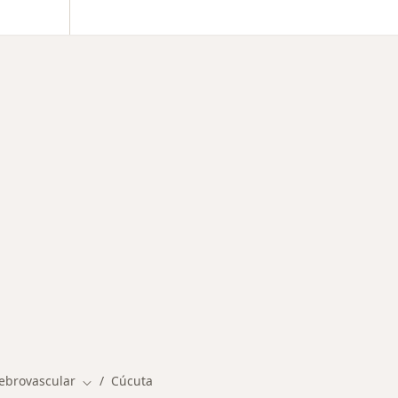
rmedades en Cúcuta
ebrovascular
Cúcuta
Cambiar de ciudad