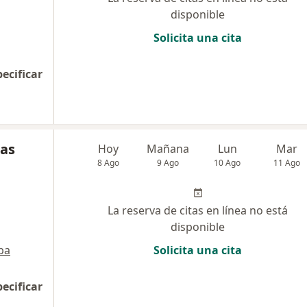
disponible
Solicita una cita
pecificar
gas
Hoy
Mañana
Lun
Mar
8 Ago
9 Ago
10 Ago
11 Ago
La reserva de citas en línea no está
disponible
pa
Solicita una cita
pecificar