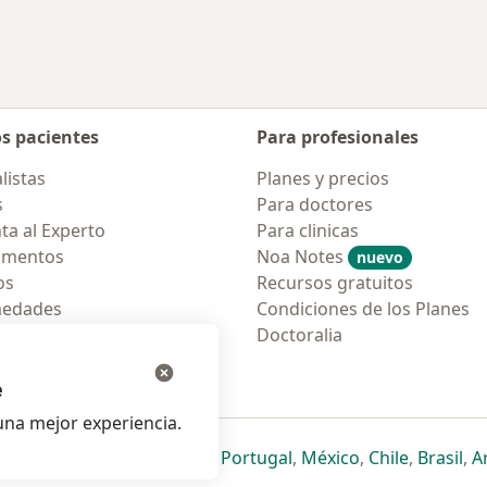
os pacientes
Para profesionales
listas
Planes y precios
s
Para doctores
ta al Experto
Para clinicas
amentos
Noa Notes
nuevo
os
Recursos gratuitos
medades
Condiciones de los Planes
tas Frecuentes
Doctoralia
ión para móvil
e
na mejor experiencia.
ueva pestaña
en una nueva pestaña
e abre en una nueva pestaña
se abre en una nueva pestaña
se abre en una nueva pestaña
se abre en una nueva pestaña
se abre en una nueva p
se abre en una
se abre e
se
Italia
,
Deutschland
,
Česko
,
Portugal
,
México
,
Chile
,
Brasil
,
A