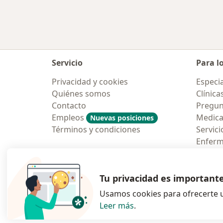
Servicio
Para l
Privacidad y cookies
Especia
Quiénes somos
Clínica
Contacto
Pregun
Empleos
Medic
Nuevas posiciones
Términos y condiciones
Servici
Enfer
Pregun
Aplicac
Tu privacidad es important
Usamos cookies para ofrecerte u
Leer más
.
se abre en una n
se abre 
s
Polska
,
Türkiye
,
España
,