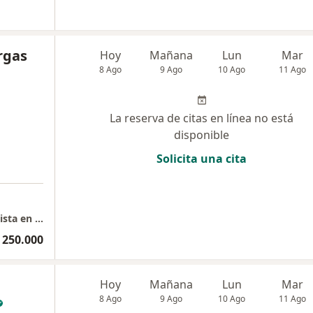
rgas
Hoy
Mañana
Lun
Mar
8 Ago
9 Ago
10 Ago
11 Ago
La reserva de citas en línea no está
disponible
Solicita una cita
Neurología clínica/Coneuro/Cúcuta/Especialista en trastornos del movimiento y enfermedad de Parkinson
 250.000
Hoy
Mañana
Lun
Mar
8 Ago
9 Ago
10 Ago
11 Ago