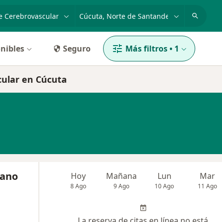
dad, enfermedad o nombre
p. ej. Bogotá
nibles
Seguro
Más filtros
•
1
cular en Cúcuta
cano
Hoy
Mañana
Lun
Mar
8 Ago
9 Ago
10 Ago
11 Ago
La reserva de citas en línea no está