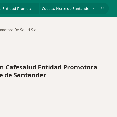
dad, enfermedad o nombre
p. ej. Bogotá
omotora De Salud S.a.
n Cafesalud Entidad Promotora
te de Santander