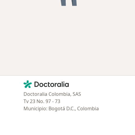
Contacto
Doctoralia - Página de inicio
Doctoralia Colombia, SAS
Tv 23 No. 97 - 73
Municipio: Bogotá D.C., Colombia