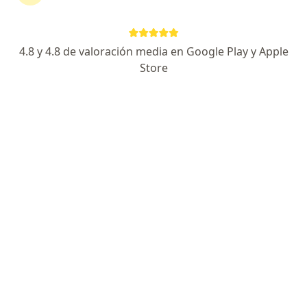
4.8 y 4.8 de valoración media en Google Play y Apple
No hemos encontrado ningún Medplus
Store
Medicina Prepagada S A en Armenia,
Quindío
Vuelve a buscar eliminando algún filtro:
Seguro
Servicio
Privacidad y cookies