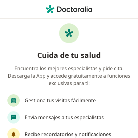
Men
Medplus Medicina Prepagada S A • Armenia, Quindío
Página De Inicio
Armenia
Medplus Medicina Prepagada S.a.
Cuida de tu salud
Encuentra los mejores especialistas y pide cita.
Descarga la App y accede gratuitamente a funciones
exclusivas para ti:
Gestiona tus visitas fácilmente
Envía mensajes a tus especialistas
Recibe recordatorios y notificaciones