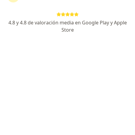
4.8 y 4.8 de valoración media en Google Play y Apple
No hemos encontrado ningún Entidad
Store
Promotora De Salud Famisanar S A S en
Barranquilla, Atlántico
Vuelve a buscar eliminando algún filtro:
Seguro
Servicio
Privacidad y cookies