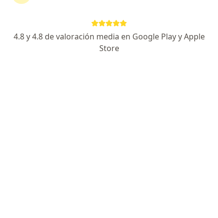
4.8 y 4.8 de valoración media en Google Play y Apple
No hemos encontrado ningún Entidad
Store
Promotora De Salud Famisanar S A S en
Villavicencio, Meta
Vuelve a buscar eliminando algún filtro:
Seguro
Servicio
Privacidad y cookies