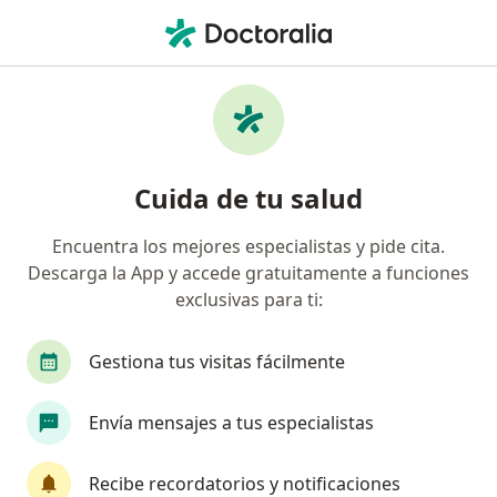
Men
Entidad Promotora De Salud Famisanar S A S • Villavicencio, Meta
Página De Inicio
Villavicencio
Entidad Promotora De Salud Famisanar S.a.s.
Cuida de tu salud
Encuentra los mejores especialistas y pide cita.
Descarga la App y accede gratuitamente a funciones
exclusivas para ti:
Gestiona tus visitas fácilmente
Envía mensajes a tus especialistas
Recibe recordatorios y notificaciones