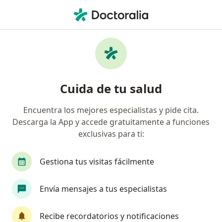
Men
Organización Vivir Mas S A S • Barranquilla, Atlántico
Página De Inicio
Barranquilla
Organización Vivir Mas S.a.s
Cuida de tu salud
Encuentra los mejores especialistas y pide cita.
Descarga la App y accede gratuitamente a funciones
exclusivas para ti:
Gestiona tus visitas fácilmente
Envía mensajes a tus especialistas
Recibe recordatorios y notificaciones