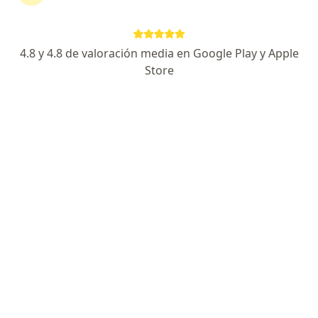
4.8 y 4.8 de valoración media en Google Play y Apple
No hemos encontrado ningún Organización
Store
Vivir Mas S A S en Barranquilla, Atlántico
Vuelve a buscar eliminando algún filtro:
Seguro
Servicio
Privacidad y cookies
Quiénes somos