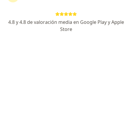
Ver más (1)
Más en esta categoría: Especialistas de Libert
4.8 y 4.8 de valoración media en Google Play y Apple
Store
Página De Inicio
Barranquilla
Liberty Seguros S.a.