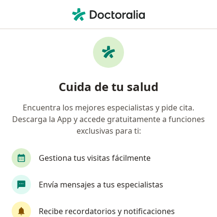
Men
Liberty Seguros S A • Barranquilla, Atlántico
Búsquedas relacionadas
Especialistas de Liberty Seguros S.A.
Ortopedistas y traumatólogos de Liberty Seguros
Cuida de tu salud
S.A. en Barranquilla
Oftalmólogos de Liberty Seguros S.A. en
Encuentra los mejores especialistas y pide cita.
Barranquilla
Descarga la App y accede gratuitamente a funciones
exclusivas para ti:
Ginecólogos de Liberty Seguros S.A. en
Barranquilla
Gestiona tus visitas fácilmente
Médicos generales de Liberty Seguros S.A. en
Barranquilla
Envía mensajes a tus especialistas
Otorrinolaringólogos de Liberty Seguros S.A. en
Barranquilla
Recibe recordatorios y notificaciones