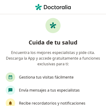
Men
Cafesalud Entidad Promotora De Salud S A • Bogotá, Cundinamarca
Búsquedas relacionadas
Especialistas de Cafesalud Entidad Promotora De
Salud S.A.
Cuida de tu salud
Ortopedistas y traumatólogos de Cafesalud
Entidad Promotora De Salud S.A. en Bogotá
Encuentra los mejores especialistas y pide cita.
Cirujanos generales de Cafesalud Entidad
Descarga la App y accede gratuitamente a funciones
Promotora De Salud S.A. en Bogotá
exclusivas para ti:
Internistas de Cafesalud Entidad Promotora De
Gestiona tus visitas fácilmente
Salud S.A. en Bogotá
Otorrinolaringólogos de Cafesalud Entidad
Envía mensajes a tus especialistas
Promotora De Salud S.A. en Bogotá
Reumatólogos de Cafesalud Entidad Promotora
Recibe recordatorios y notificaciones