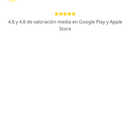
De Salud S.A. en Bogotá
Ver más (2)
Más en esta categoría: Especialistas de Cafes
4.8 y 4.8 de valoración media en Google Play y Apple
Store
Página De Inicio
Bogotá
Cafesalud Entidad Promotora De Salud S.a.