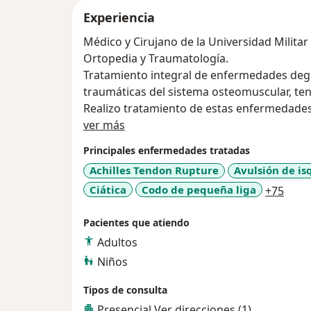
Experiencia
Médico y Cirujano de la Universidad Milita
Ortopedia y Traumatología.
Tratamiento integral de enfermedades degen
traumáticas del sistema osteomuscular, ten
Realizo tratamiento de estas enfermedades
Acerca de mí
no invasivo, pasando por procedimientos m
ver más
procedimientos quirúrgicos complejos.
Principales enfermedades tratadas
Achilles Tendon Rupture
Avulsión de is
a11y
Ciática
Codo de pequeña liga
+75
Pacientes que atiendo
Adultos
Niños
Tipos de consulta
Presencial
Ver direcciones (1)