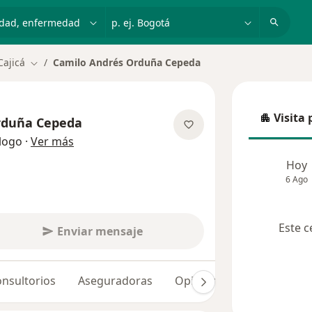
dad, enfermedad o nombre
p. ej. Bogotá
Cajicá
Camilo Andrés Orduña Cepeda
Cambiar de ciudad
Visita 
rduña Cepeda
Visita p
sobre las especializaciones
logo
·
Ver más
Hoy
6 Ago
Este c
Enviar mensaje
nsultorios
Aseguradoras
Opiniones (24)