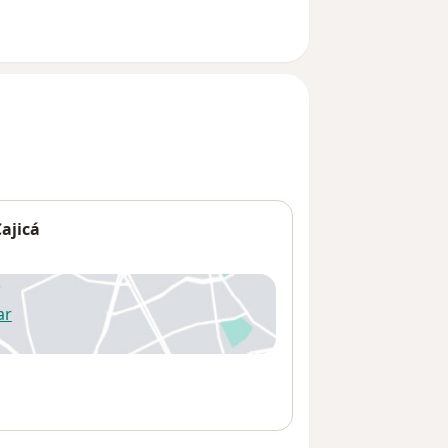
ajicá
ar
 abre en una nueva pestaña