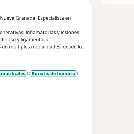
r Nueva Granada, Especialista en
erativas, inflamatorias y lesiones
dinoso y ligamentario.
 en múltiples modalidades, desde lo
enores como infiltraciones, hasta
quiotibiales
Bursitis de hombro
_sr_more_diseases