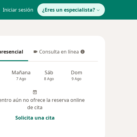
Iniciar sesión
¿Eres un especialista?
presencial
Consulta en línea
resencial
Consulta en línea
Mañana
Sáb
Dom
Lun
Mar
7 Ago
8 Ago
9 Ago
10 Ago
11 Ag
entro aún no ofrece la reserva online
de cita
Solicita una cita