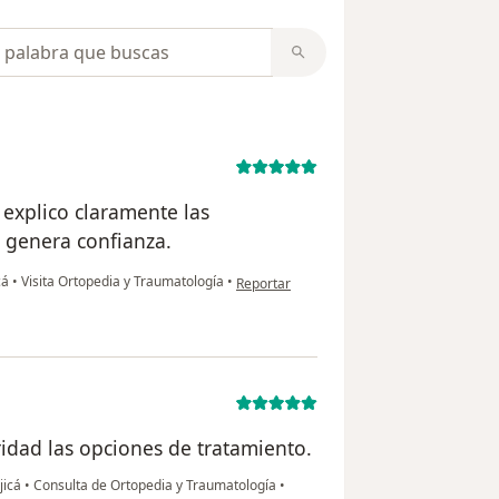
opiniones
explico claramente las
e genera confianza.
en opinión del usuario Neyla Duque
cá
•
Visita Ortopedia y Traumatología
•
Reportar
ridad las opciones de tratamiento.
jicá
•
Consulta de Ortopedia y Traumatología
•