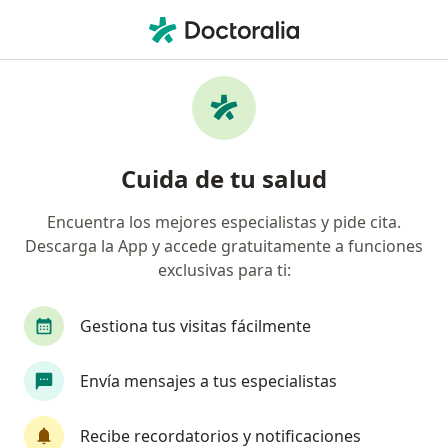
Men
Dolor De Articulación Sacroilíaca • Cajicá, Cundinamarca
Filtros
• 1
Seguro
Mapa
Especialistas en Dolor de articulación
Cuida de tu salud
sacroilíaca en Cajicá
Encuentra los mejores especialistas y pide cita.
Descarga la App y accede gratuitamente a funciones
¿Qué especialidad estás buscando?
exclusivas para ti:
Internista
Ortopedista y Traumatólogo
R
Gestiona tus visitas fácilmente
Envía mensajes a tus especialistas
Recibe recordatorios y notificaciones