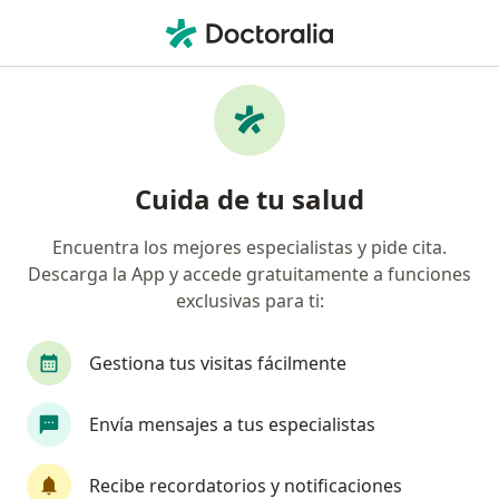
Men
Cardiólogo • San Fernando, Cali, Valle del Cauca
Filtros
Seguro
Mapa
Cardiólogos en San Fernando, Cali
Cuida de tu salud
Encuentra los mejores especialistas y pide cita.
¿Cuál es tu compañía aseguradora?
Descarga la App y accede gratuitamente a funciones
Suramericana S.A.
Colmedica Medicina Prepag
exclusivas para ti:
Gestiona tus visitas fácilmente
Envía mensajes a tus especialistas
Recibe recordatorios y notificaciones