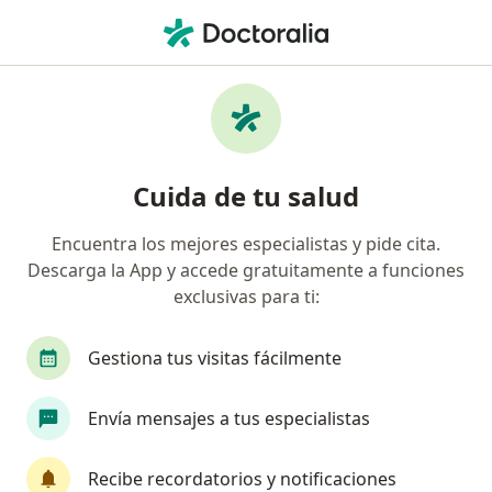
Men
Cardiólogo • Cali, Valle del Cauca
Filtros
Seguro:
Previser
M
Cardiólogos recomendados de Previser en
Cuida de tu salud
Cali
Encuentra los mejores especialistas y pide cita.
Descarga la App y accede gratuitamente a funciones
exclusivas para ti:
Gestiona tus visitas fácilmente
Envía mensajes a tus especialistas
Dra. Rosanny Carolina Maya Vasquez
·
Ver más
Cardiólogo
Recibe recordatorios y notificaciones
8 opiniones