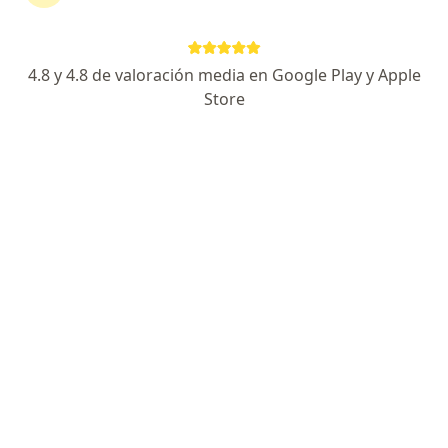
Dirección 1
Dirección 2
4.8 y 4.8 de valoración media en Google Play y Apple
Centro Profesional Vida, Consultorio 507, Cl. 5d #38A – 35 Torre 2 Piso 5, Cali
•
Mapa
Store
Instituto Diagnóstico Cardiovascular
Acepta Previser
Visita Cardiología
Este especialista no ofrece reserva de cita en línea en esta dirección.
Solicita una cita