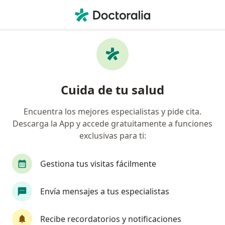
Men
Cardiólogo • Cali, Valle del Cauca
Filtros
Seguro:
Suramericana S.A.
Cardiólogos recomendados de
Cuida de tu salud
Suramericana S.A. en Cali
Encuentra los mejores especialistas y pide cita.
Descarga la App y accede gratuitamente a funciones
exclusivas para ti:
Gestiona tus visitas fácilmente
Envía mensajes a tus especialistas
Dra. Rosanny Carolina Maya Vasquez
·
Ver más
Cardiólogo
Recibe recordatorios y notificaciones
8 opiniones