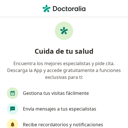
Men
Cardiólogo • Cartagena, Bolívar
Filtros
Seguro
Mapa
Cardiólogos en Cartagena
Cuida de tu salud
Encuentra los mejores especialistas y pide cita.
¿Cuál es tu compañía aseguradora?
Descarga la App y accede gratuitamente a funciones
Allianz Seguros S.A.
Coomeva Medicina Prepag
exclusivas para ti:
Gestiona tus visitas fácilmente
Envía mensajes a tus especialistas
Recibe recordatorios y notificaciones