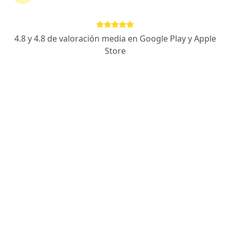
4.8 y 4.8 de valoración media en Google Play y Apple
Store
Destacado
Dr. Gustavo A Butron Pulgar
·
Ver más
Cardiólogo
16 opiniones
EXPERTO ENFERMEDADES DE CORAZON
EXPERTO ECOCARDIOGRAFIA ADULTOS
EXPERIENCIA CONOCIMIENTO Y CALIDAD HUMANA
Dirección
En línea
Avenida 33 78-98, Medellín
•
Mapa
Consultorio Dr Gustavo Butron
Visita Cardiología
$ 250.000