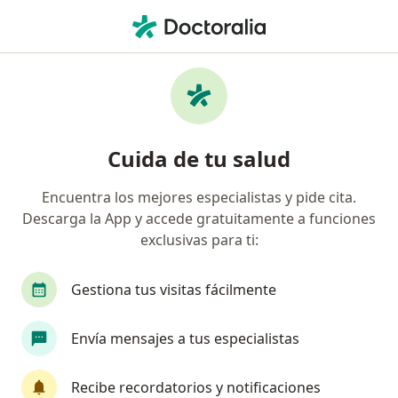
Men
Cardiólogo • Laureles - Estadio, Medellín, Antioquia
Filtros
Seguro
Mapa
Cardiólogos en Laureles - Estadio, Medellín
Cuida de tu salud
Encuentra los mejores especialistas y pide cita.
¿Cuál es tu compañía aseguradora?
Descarga la App y accede gratuitamente a funciones
Suramericana S.A.
Allianz Seguros S.A.
exclusivas para ti:
Coomeva Medicina Prepagada S.A.
Gestiona tus visitas fácilmente
Envía mensajes a tus especialistas
Recibe recordatorios y notificaciones