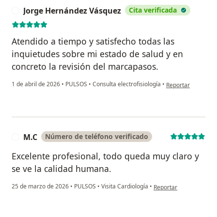
Jorge Hernández Vásquez
Cita verificada
J
Atendido a tiempo y satisfecho todas las
inquietudes sobre mi estado de salud y en
concreto la revisión del marcapasos.
en opinión del usu
1 de abril de 2026
•
PULSOS
•
Consulta electrofisiología
•
Reportar
M.C
Número de teléfono verificado
M
Excelente profesional, todo queda muy claro y
se ve la calidad humana.
en opinión del usuario 
25 de marzo de 2026
•
PULSOS
•
Visita Cardiología
•
Reportar