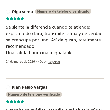
Olga serna
Número de teléfono verificado
O
Se siente la diferencia cuando te atiende:
explica todo claro, transmite calma y de verdad
se preocupa por uno. Así da gusto, totalmente
recomendado.
Una calidad humana inigualable.
en opinión del usuario Olga serna
24 de marzo de 2026
•
•
Otro
•
Reportar
Juan Pablo Vargas
J
Número de teléfono verificado