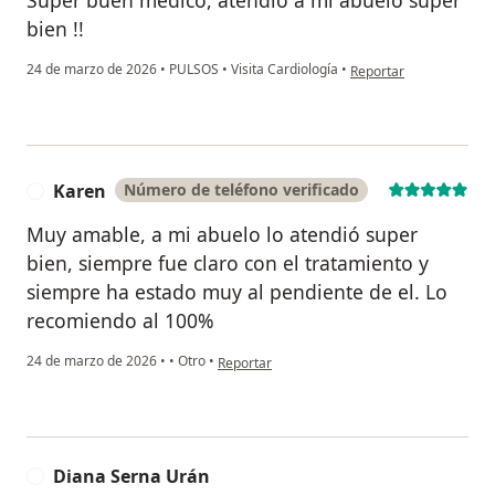
Súper buen médico, atendió a mi abuelo súper
bien !!
en opinión del usuario 
24 de marzo de 2026
•
PULSOS
•
Visita Cardiología
•
Reportar
Karen
Número de teléfono verificado
K
Muy amable, a mi abuelo lo atendió super
bien, siempre fue claro con el tratamiento y
siempre ha estado muy al pendiente de el. Lo
recomiendo al 100%
en opinión del usuario Karen
24 de marzo de 2026
•
•
Otro
•
Reportar
Diana Serna Urán
D