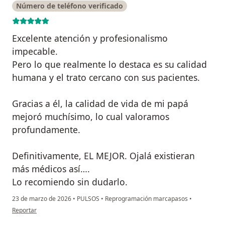
Número de teléfono verificado
Excelente atención y profesionalismo
impecable.
Pero lo que realmente lo destaca es su calidad
humana y el trato cercano con sus pacientes.
Gracias a él, la calidad de vida de mi papá
mejoró muchísimo, lo cual valoramos
profundamente.
Definitivamente, EL MEJOR. Ojalá existieran
más médicos así….
Lo recomiendo sin dudarlo.
23 de marzo de 2026
•
PULSOS
•
Reprogramación marcapasos
•
en opinión del usuario Diana Serna Urán
Reportar