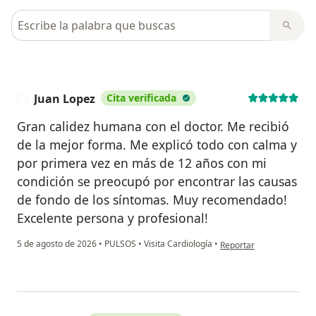
Busca en opiniones
Juan Lopez
Cita verificada
J
Gran calidez humana con el doctor. Me recibió
de la mejor forma. Me explicó todo con calma y
por primera vez en más de 12 años con mi
condición se preocupó por encontrar las causas
de fondo de los síntomas. Muy recomendado!
Excelente persona y profesional!
en opinión del usuario J
5 de agosto de 2026
•
PULSOS
•
Visita Cardiología
•
Reportar