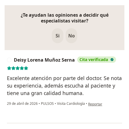
¿Te ayudan las opiniones a decidir qué
especialistas visitar?
Si
No
Deisy Lorena Muñoz Serna
Cita verificada
D
Excelente atención por parte del doctor. Se nota
su experiencia, además escucha al paciente y
tiene una gran calidad humana.
en opinión del usuario D
29 de abril de 2026
•
PULSOS
•
Visita Cardiología
•
Reportar