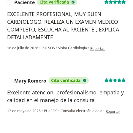
Paciente
Cita verificada
P
EXCELENTE PROFESIONAL, MUY BUEN
CARDIOLOGO, REALIZA UN EXAMEN MEDICO
COMPLETO, ESCUCHA AL PACIENTE , EXPLICA
DETALLADAMENTE
en opinión del usuario Pa
16 de julio de 2026
•
PULSOS
•
Visita Cardiología
•
Reportar
Mary Romero
Cita verificada
M
Excelente atencion, profesionalismo, empatia y
calidad en el manejo de la consulta
en opinión del 
13 de mayo de 2026
•
PULSOS
•
Consulta electrofisiología
•
Reportar