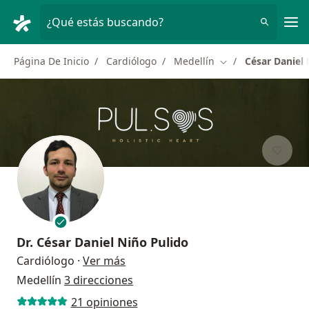
Men
¿Qué estás buscando?
Página De Inicio
Cardiólogo
Medellín
César Daniel 
Cambiar de ciudad
Dr.
César Daniel Niño Pulido
sobre las especializaciones
Cardiólogo
·
Ver más
Medellín
3 direcciones
21 opiniones