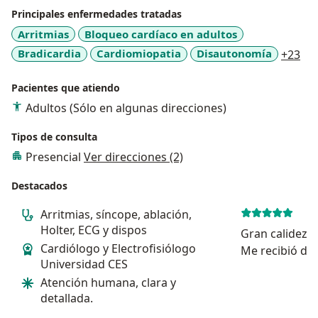
Principales enfermedades tratadas
Arritmias
Bloqueo cardíaco en adultos
a11
Bradicardia
Cardiomiopatia
Disautonomía
+23
Pacientes que atiendo
Adultos (Sólo en algunas direcciones)
Tipos de consulta
Presencial
Ver direcciones (2)
Destacados
Arritmias, síncope, ablación,
Holter, ECG y dispos
Gran calidez 
Cardiólogo y Electrofisiólogo
Me recibió de
Universidad CES
explicó todo c
Atención humana, clara y
primera vez e
detallada.
mi condición 