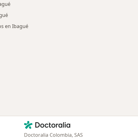
bagué
agué
os en Ibagué
ría: Enfermedades más tratadas
Contacto
Doctoralia - Página de inicio
Doctoralia Colombia, SAS