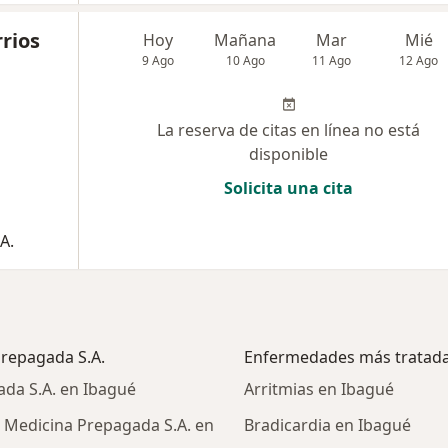
rrios
Hoy
Mañana
Mar
Mié
9 Ago
10 Ago
11 Ago
12 Ago
La reserva de citas en línea no está
disponible
Solicita una cita
A.
Prepagada S.A.
Enfermedades más tratad
da S.A. en Ibagué
Arritmias en Ibagué
 Medicina Prepagada S.A. en
Bradicardia en Ibagué