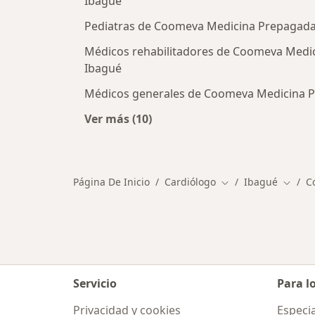
Ibagué
Pediatras de Coomeva Medicina Prepagada 
Médicos rehabilitadores de Coomeva Medic
Ibagué
Médicos generales de Coomeva Medicina P
Ver más (10)
Más en esta categoría: Otros espe
Página De Inicio
Cardiólogo
Ibagué
C
Cambiar de ciudad
Cambia
Servicio
Para l
Privacidad y cookies
Especia