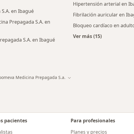
Hipertensión arterial en I
S.A. en Ibagué
Fibrilación auricular en Ib
ina Prepagada S.A. en
Bloqueo cardíaco en adult
Ver más (15)
repagada S.A. en Ibagué
Más en esta catego
cialistas de Coomeva Medicina Prepagada S.A.
oomeva Medicina Prepagada S.a.
r de ciudad
Cambiar de ciudad
os pacientes
Para profesionales
listas
Planes y precios