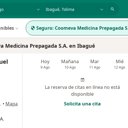
dad, enfermedad o nombre
p. ej. Bogotá
nibles
Seguro:
Coomeva Medicina Prepagada S
 Medicina Prepagada S.A. en Ibagué
uel
Hoy
Mañana
Mar
Mié
9 Ago
10 Ago
11 Ago
12 Ago
La reserva de citas en línea no está
disponible
ultorio # 204, Ibagué
•
Mapa
Solicita una cita
A.