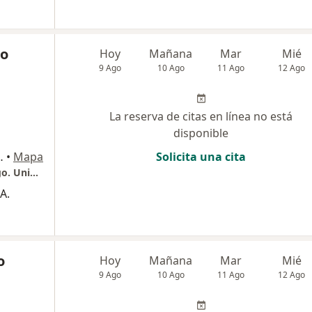
do
Hoy
Mañana
Mar
Mié
9 Ago
10 Ago
11 Ago
12 Ago
La reserva de citas en línea no está
disponible
center local 301, Ibagué
•
Mapa
Solicita una cita
Consultorio de Dr Alexis Bastardo, cardiologo. Unidad especializada en falla cardiaca Ikigai
A.
o
Hoy
Mañana
Mar
Mié
9 Ago
10 Ago
11 Ago
12 Ago