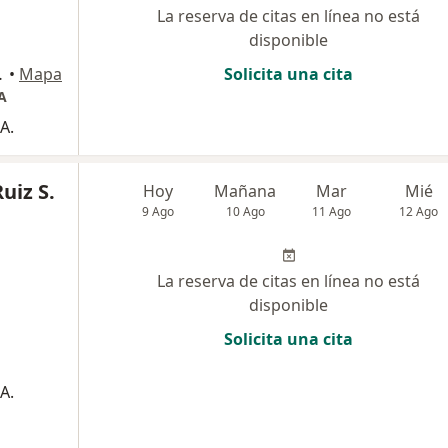
La reserva de citas en línea no está
disponible
911, Ibagué
•
Mapa
Solicita una cita
A
A.
uiz S.
Hoy
Mañana
Mar
Mié
9 Ago
10 Ago
11 Ago
12 Ago
La reserva de citas en línea no está
disponible
Solicita una cita
A.