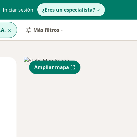
Iniciar sesión
¿Eres un especialista?
.A.
Más filtros
Jue
Vie
Sáb
Ampliar mapa
13 Ago
14 Ago
15 Ago