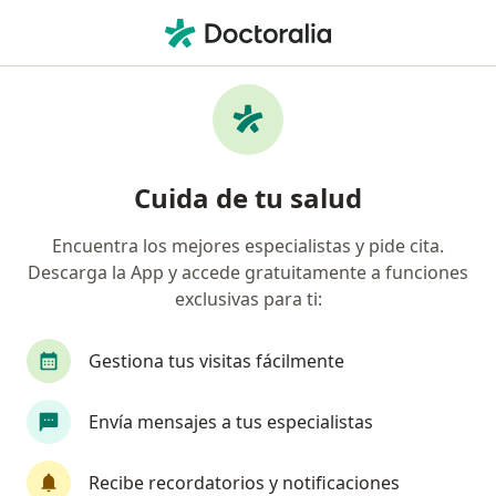
Men
Cardiólogo • Bucaramanga, Santander
Filtros
Seguro:
Coomeva Medicina Pr
Cardiólogos recomendados de Coomeva
Cuida de tu salud
Medicina Prepagada S.A. en Bucaramanga
Encuentra los mejores especialistas y pide cita.
Descarga la App y accede gratuitamente a funciones
exclusivas para ti:
Gestiona tus visitas fácilmente
Envía mensajes a tus especialistas
Dr. Roberto Exposito Menocal
·
Ver más
Cardiólogo
Recibe recordatorios y notificaciones
65 opiniones