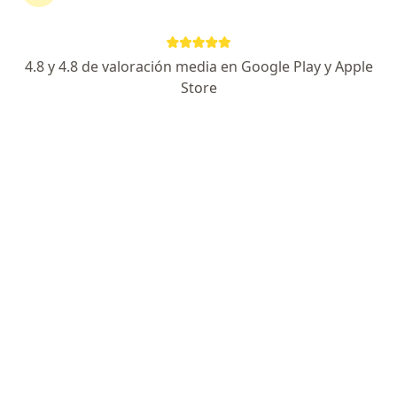
4.8 y 4.8 de valoración media en Google Play y Apple
No hemos encontrado ningún Unidad
Store
Administrativa Especial De Aeronáutica Civil
en Cartago, Valle del Cauca
Vuelve a buscar eliminando algún filtro:
Seguro
Servicio
Privacidad y cookies