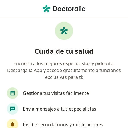
Men
Unidad Administrativa Especial De Aeronáutica Civil • Cartago, Valle del Cauca
Página De Inicio
Cartago
Unidad Administrativa Especial De Aeronáutica Civil
Cuida de tu salud
Encuentra los mejores especialistas y pide cita.
Descarga la App y accede gratuitamente a funciones
exclusivas para ti:
Gestiona tus visitas fácilmente
Envía mensajes a tus especialistas
Recibe recordatorios y notificaciones