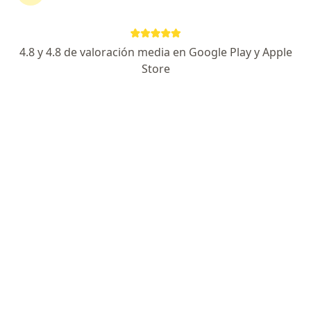
4.8 y 4.8 de valoración media en Google Play y Apple
No hemos encontrado ningún Unidad
Store
Administrativa Especial De Aeronáutica Civil
en Cúcuta, Norte de Santander
Vuelve a buscar eliminando algún filtro:
Seguro
Servicio
Privacidad y cookies