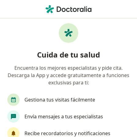
Men
Unidad Administrativa Especial De Aeronáutica Civil • Cúcuta, Norte de Santander
Página De Inicio
Cúcuta
Unidad Administrativa Especial De Aeronáutica Civil
Cuida de tu salud
Encuentra los mejores especialistas y pide cita.
Descarga la App y accede gratuitamente a funciones
exclusivas para ti:
Gestiona tus visitas fácilmente
Envía mensajes a tus especialistas
Recibe recordatorios y notificaciones